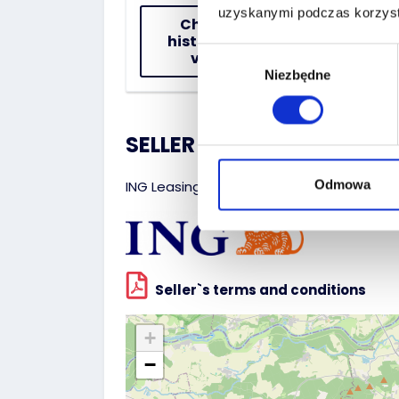
uzyskanymi podczas korzysta
Check the
history of the
Wybór
vehicle
Niezbędne
zgody
SELLER :
Odmowa
ING Leasing Sp. z o.o.
Seller`s terms and conditions
+
−