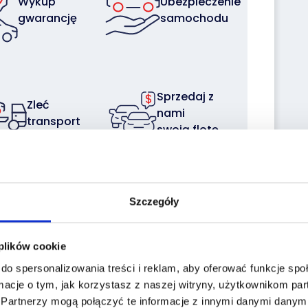
Wykup
Ubezpieczenie
gwarancję
samochodu
Sprzedaj z
Zleć
nami
transport
swoją flotę
Szczegóły
 plików cookie
the historiapojazd.gov.pl website enter the
do spersonalizowania treści i reklam, aby oferować funkcje sp
a:
macje o tym, jak korzystasz z naszej witryny, użytkownikom p
Reg. No.:
SK4E931
.
Partnerzy mogą połączyć te informacje z innymi danymi danymi