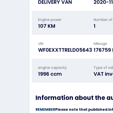
DELIVERY VAN
2020-11
Engine power
Number of
107 KM
1
VIN
Mileage
WF0EXXTTRELD05643
176759
engine capacity
Type of sa
1996 ccm
VAT inv
Information about the a
REMEMBER
Please note that published in