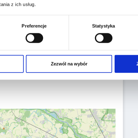
nia z ich usług.
VIN No.:
WF0EXXTTRELD05643
Date of first reg.:
17.11.2020
Preferencje
Statystyka
Localization:
Zezwól na wybór
Miękinia,
Aukcyjna 1