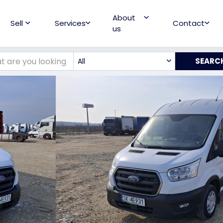
About
Sell
Services
Contact
us
All