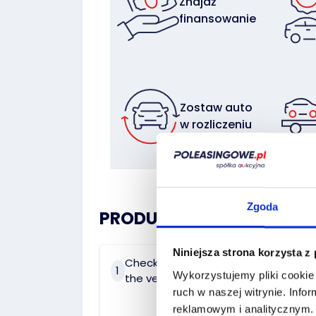
Znajdź
finansowanie
Zostaw auto
w rozliczeniu
Zgoda
PRODUCT HISTORY:
Niniejsza strona korzysta z
Check the history of
On 
1
2
Wykorzystujemy pliki cookie 
the vehicle
dat
ruch w naszej witrynie.
Infor
reklamowym i analitycznym