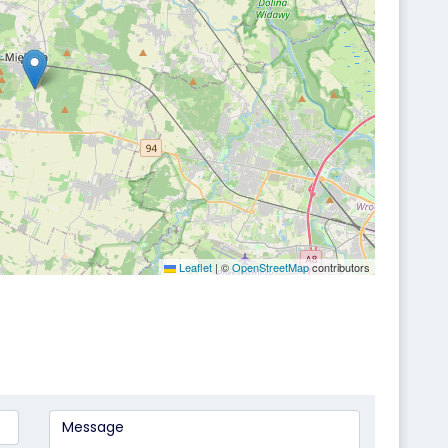
Leaflet
|
©
OpenStreetMap
contributors