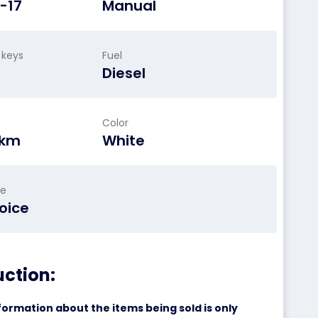
-17
Manual
 keys
Fuel
Diesel
Color
 km
White
le
oice
uction:
formation about the items being sold is only