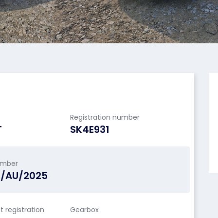
Registration number
T
SK4E931
umber
N/AU/2025
st registration
Gearbox