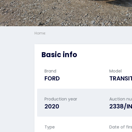
Home:
Basic info
Brand
Model
FORD
TRANSI
Production year
Auction n
2020
2338/I
Type
Date of fir