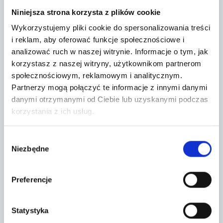
−
Niniejsza strona korzysta z plików cookie
Wykorzystujemy pliki cookie do spersonalizowania treści
i reklam, aby oferować funkcje społecznościowe i
analizować ruch w naszej witrynie.
Informacje o tym, jak
korzystasz z naszej witryny, użytkownikom partnerom
społecznościowym, reklamowym i analitycznym.
Partnerzy mogą połączyć te informacje z innymi danymi
danymi otrzymanymi od Ciebie lub uzyskanymi podczas
korzystania z ich usług.
Wybór
Niezbędne
zgody
Leaflet
|
©
OpenStreetMap
contributors
Preferencje
CONTACT FORM
Statystyka