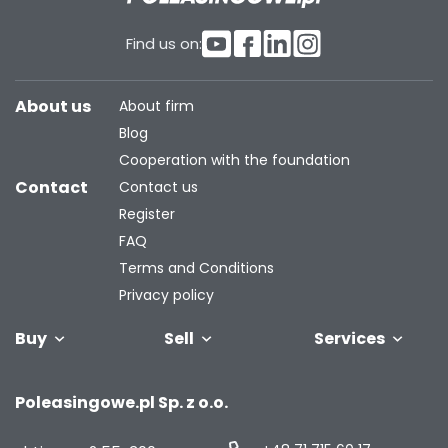
Find us on:
About us
About firm
Blog
Cooperation with the foundation
Contact
Contact us
Register
FAQ
Terms and Conditions
Privacy policy
Buy
Sell
Services
Vehicles
Trailers
We will buy
Bus
Leave the car
Financing
Industrial
C
Poleasingowe.pl Sp. z o.o.
your fleet
in the
machiner
settlement