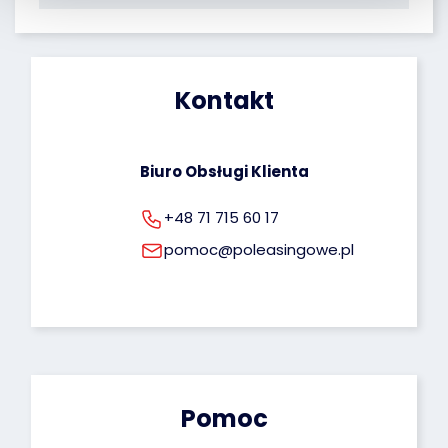
dostępu do Twoich danych, możliwość ich 
poprawiania oraz uprawnienie do cofnięcia 
zgody na ich przetwarzanie. Więcej informacji 
dotyczących przetwarzania Twoich danych 
osobowych możesz znaleźć pod tym adresem: 
Kontakt
rodo@poleasingowe.pl
Biuro Obsługi Klienta
+48 71 715 60 17
pomoc@poleasingowe.pl
Pomoc