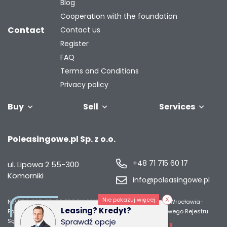
Blog
Cooperation with the foundation
Contact
Contact us
Register
FAQ
Terms and Conditions
Privacy policy
Buy
Sell
Services
Vehicles
Trailers
We will buy
Bus
Leave the car
Financing
Industrial
C
Poleasingowe.pl Sp. z o.o.
your fleet
in the
machiner
settlement
+48 71 715 60 17
ul. Lipowa 2
55-300
Komorniki
info@poleasingowe.pl
Nie pokazuj więcej
NIP 894-297-65-50
REGON 021014968
Sąd Rejonowy dla Wrocławia-
Leasing? Kredyt?
Fabrycznej we Wrocławiu, IX Wydział Gospodarczy Krajowego Rejestru
Sprawdź opcje
Sądowego;
Wysokość kapitału zakładowego 50 000 zł