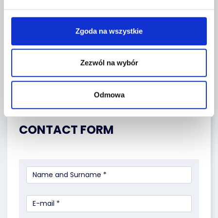
Zgoda na wszystkie
Zezwól na wybór
Odmowa
Leaflet
|
©
OpenStreetMap
contributors
CONTACT FORM