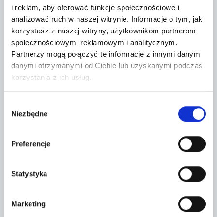
PEKAO LEASING SP Z O. O.
i reklam, aby oferować funkcje społecznościowe i
analizować ruch w naszej witrynie.
Informacje o tym, jak
korzystasz z naszej witryny, użytkownikom partnerom
społecznościowym, reklamowym i analitycznym.
Seller`s terms and conditions
Partnerzy mogą połączyć te informacje z innymi danymi
danymi otrzymanymi od Ciebie lub uzyskanymi podczas
korzystania z ich usług.
Localization:
Wybór
Grójec,
Niezbędne
zgody
Metalowa 10
Preferencje
+
−
Statystyka
Marketing