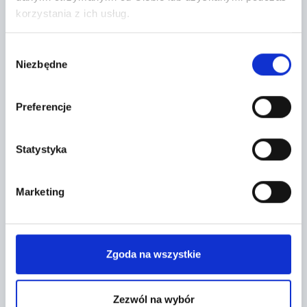
korzystania z ich usług.
+
−
Wybór
Niezbędne
zgody
Preferencje
Statystyka
Marketing
Leaflet
|
©
OpenStreetMap
contributors
Zgoda na wszystkie
CONTACT FORM
Zezwól na wybór