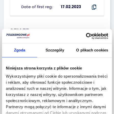
Date of first reg.:
17.02.2023
SELLER :
PEKAO LEASING SP Z O. O.
Zgoda
Szczegóły
O plikach cookies
Seller`s terms and conditions
Niniejsza strona korzysta z plików cookie
Wykorzystujemy pliki cookie do spersonalizowania treści
i reklam, aby oferować funkcje społecznościowe i
Localization:
analizować ruch w naszej witrynie.
Informacje o tym, jak
korzystasz z naszej witryny, użytkownikom partnerom
społecznościowym, reklamowym i analitycznym.
Grójec,
Partnerzy mogą połączyć te informacje z innymi danymi
Metalowa 10
danymi otrzymanymi od Ciebie lub uzyskanymi podczas