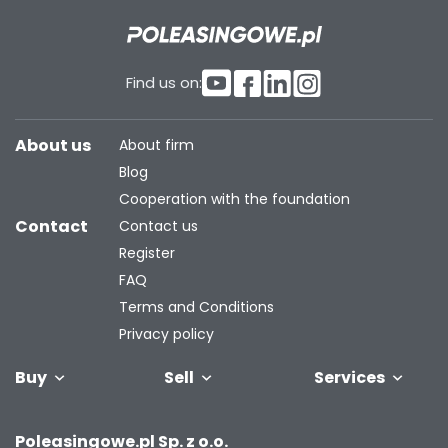
Find us on:
About us
About firm
Blog
Cooperation with the foundation
Contact
Contact us
Register
FAQ
Terms and Conditions
Privacy policy
Buy
Sell
Services
Vehicles
Trailers
We will buy
Bus
Leave the car
Financing
Industrial
C
Poleasingowe.pl Sp. z o.o.
your fleet
in the
machiner