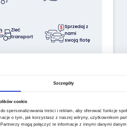
Sprzedaj z
Zleć
nami
transport
swoją flotę
Szczegóły
the historiapojazd.gov.pl website enter the
a:
 plików cookie
do spersonalizowania treści i reklam, aby oferować funkcje sp
Reg. No.:
ZK64494
macje o tym, jak korzystasz z naszej witryny, użytkownikom p
VIN No.:
ZCFD55D8095774019
.
Partnerzy mogą połączyć te informacje z innymi danymi danymi