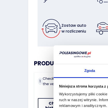
Zostaw auto
w rozliczeniu
PRODUCT HISTORY:
Zgoda
Check the history of
On 
1
2
the vehicle
dat
Niniejsza strona korzysta z
Wykorzystujemy pliki cookie 
ruch w naszej witrynie.
Infor
Check the
reklamowym i analitycznym
history of the