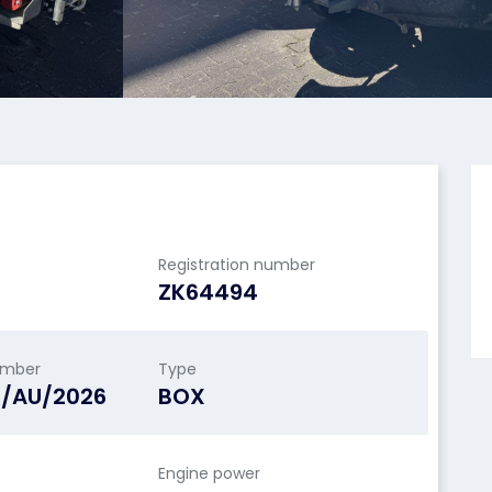
Registration number
ZK64494
umber
Type
G/AU/2026
BOX
Engine power