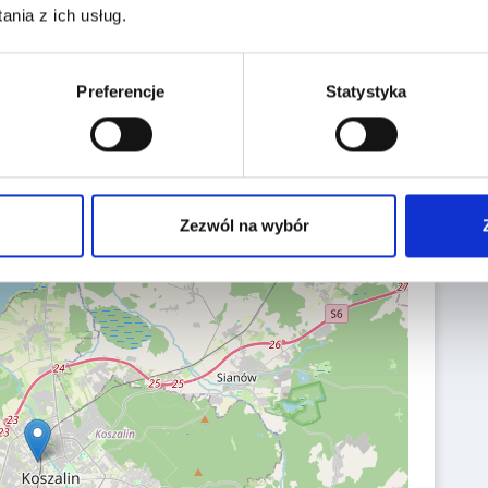
nia z ich usług.
Date of first reg.:
31.12.2008
Preferencje
Statystyka
Localization:
75-221 Koszalin,
Morska 10
Zezwól na wybór