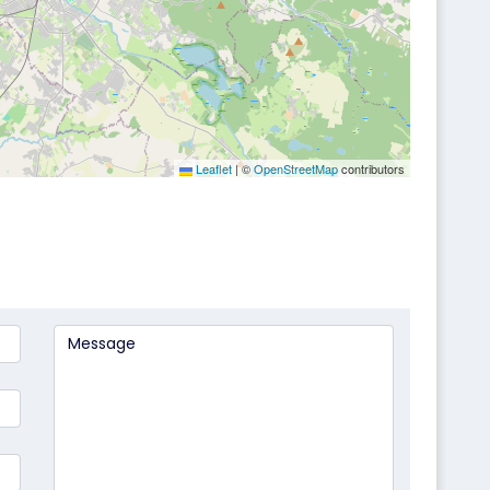
Leaflet
|
©
OpenStreetMap
contributors