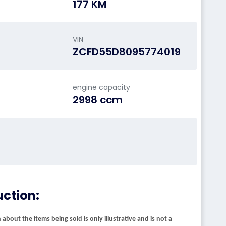
177 KM
VIN
ZCFD55D8095774019
engine capacity
2998 ccm
uction:
about the items being sold is only illustrative and is not a