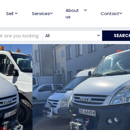
About
Sell
Services
Contact
us
All