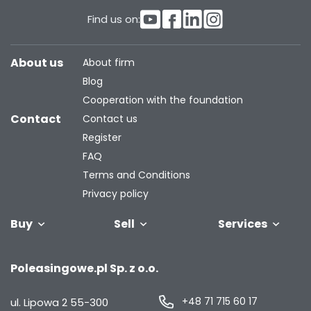
Find us on:
About us
About firm
Blog
Cooperation with the foundation
Contact
Contact us
Register
FAQ
Terms and Conditions
Privacy policy
Buy
Sell
Services
Vehicles
Trailers
We will buy
Bus
Leave the car
Financing
Industrial
C
Poleasingowe.pl Sp. z o.o.
your fleet
in the
machiner
settlement
+48 71 715 60 17
ul. Lipowa 2
55-300