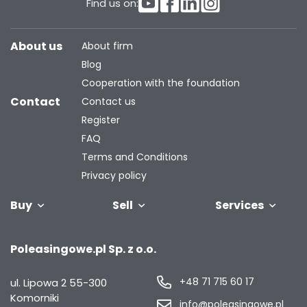
Find us on:
About us
About firm
Blog
Cooperation with the foundation
Contact
Contact us
Register
FAQ
Terms and Conditions
Privacy policy
Buy
Sell
Services
Vehicles
Trailers
We will buy
Bus
Leave the car
Financing
Industrial
C
Poleasingowe.pl Sp. z o.o.
your fleet
in the
machiner
settlement
+48 71 715 60 17
ul. Lipowa 2
55-300
Komorniki
info@poleasingowe.pl