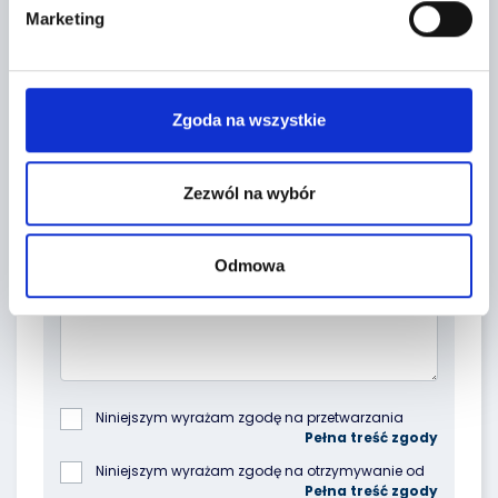
Marketing
Zgoda na wszystkie
Zezwól na wybór
Topic *
Odmowa
Niniejszym wyrażam zgodę na przetwarzania 
podanych przeze mnie danych osobowych przez 
Poleasingowe.pl Sp. z o.o. z siedzibą w 
Niniejszym wyrażam zgodę na otrzymywanie od 
Komornikach, przy ul. Lipowej 2, 55-300 Komorniki, 
spółki Poleasingowe.pl Sp. z o.o. z siedzibą w 
w celu odpowiedzi na złożone przeze mnie pytania 