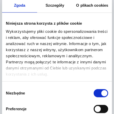
Localization:
Zgoda
Szczegóły
O plikach cookies
Tarczyn,
Żytnia 2
Niniejsza strona korzysta z plików cookie
+
Wykorzystujemy pliki cookie do spersonalizowania treści
i reklam, aby oferować funkcje społecznościowe i
−
analizować ruch w naszej witrynie.
Informacje o tym, jak
korzystasz z naszej witryny, użytkownikom partnerom
społecznościowym, reklamowym i analitycznym.
Partnerzy mogą połączyć te informacje z innymi danymi
danymi otrzymanymi od Ciebie lub uzyskanymi podczas
korzystania z ich usług.
Wybór
Niezbędne
zgody
Preferencje