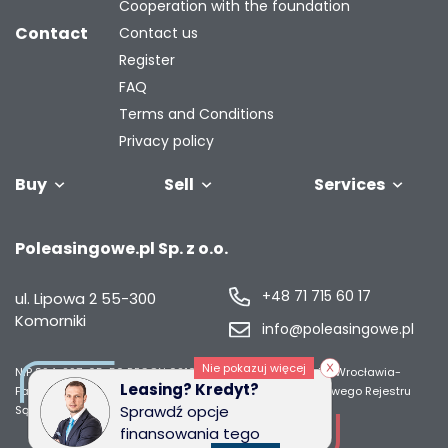
Cooperation with the foundation
Contact
Contact us
Register
FAQ
Terms and Conditions
Privacy policy
Buy
Sell
Services
Vehicles
Trailers
We will buy
Bus
Leave the car
Financing
Industrial
C
Poleasingowe.pl Sp. z o.o.
your fleet
in the
machiner
settlement
+48 71 715 60 17
ul. Lipowa 2
55-300
Komorniki
info@poleasingowe.pl
Nie pokazuj więcej
NIP 894-297-65-50
REGON 021014968
Sąd Rejonowy dla Wrocławia-
Leasing? Kredyt?
Fabrycznej we Wrocławiu, IX Wydział Gospodarczy Krajowego Rejestru
Sprawdź opcje
Sądowego;
Wysokość kapitału zakładowego 50 000 zł
finansowania tego