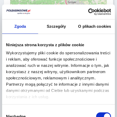
Zgoda
Szczegóły
O plikach cookies
Niniejsza strona korzysta z plików cookie
Leaflet
|
©
OpenStreetMap
contributors
Wykorzystujemy pliki cookie do spersonalizowania treści
i reklam, aby oferować funkcje społecznościowe i
CONTACT FORM
analizować ruch w naszej witrynie.
Informacje o tym, jak
korzystasz z naszej witryny, użytkownikom partnerom
społecznościowym, reklamowym i analitycznym.
Partnerzy mogą połączyć te informacje z innymi danymi
danymi otrzymanymi od Ciebie lub uzyskanymi podczas
korzystania z ich usług.
Wybór
Niezbędne