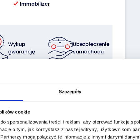
Immobilizer
Wykup
Ubezpieczenie
gwarancję
samochodu
Sprzedaj z
Zleć
Szczegóły
nami
transport
swoją flotę
 plików cookie
do spersonalizowania treści i reklam, aby oferować funkcje sp
macje o tym, jak korzystasz z naszej witryny, użytkownikom p
.
Partnerzy mogą połączyć te informacje z innymi danymi danymi