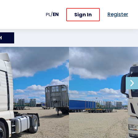
Register
Sign In
PL
/
EN