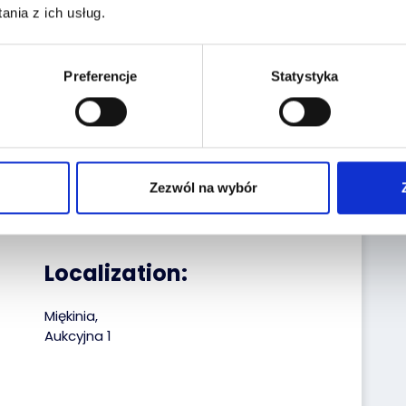
nia z ich usług.
the historiapojazd.gov.pl website enter the
a:
Preferencje
Statystyka
Reg. No.:
FG7038P
VIN No.:
WMA06XZZ1KP125689
Date of first reg.:
28.03.2019
Zezwól na wybór
Localization:
Miękinia,
Aukcyjna 1