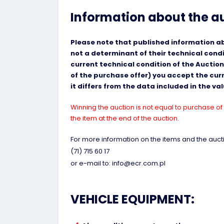
Information about the a
Please note that published information abo
not a determinant of their technical cond
current technical condition of the Auction
of the purchase offer) you accept the curre
it differs from the data included in the v
Winning the auction is not equal to purchase of 
the item at the end of the auction.
For more information on the items and the aucti
(71) 715 60 17
or e-mail to: info@ecr.com.pl
VEHICLE EQUIPMENT: