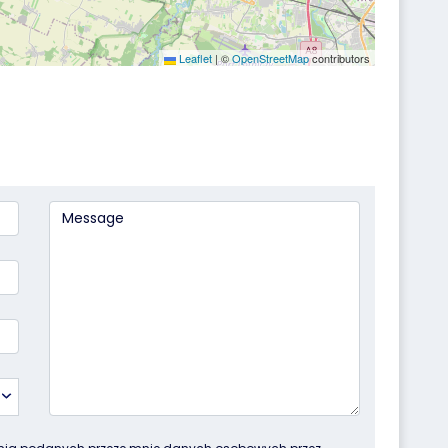
Leaflet
|
©
OpenStreetMap
contributors