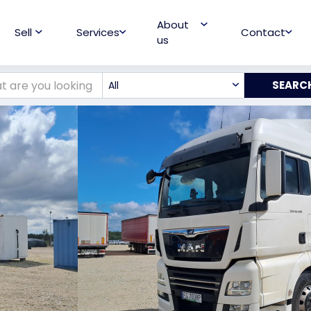
About
Sell
Services
Contact
us
All