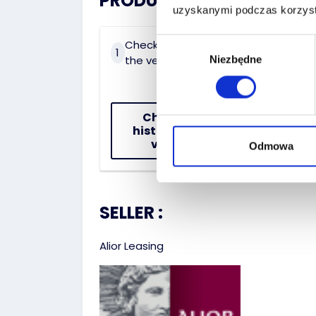
PRODUCT HISTORY:
uzyskanymi podczas korzysta
Wybór
Check the history of
On 
1
2
the vehicle
dat
Niezbędne
zgody
Check the
history of the
vehicle
Odmowa
SELLER :
Alior Leasing