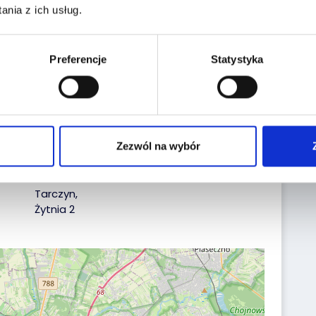
a:
nia z ich usług.
Reg. No.:
WY912XG
Preferencje
Statystyka
VIN No.:
JMZKBAC330A253447
Date of first reg.:
15.11.2022
Zezwól na wybór
Localization:
Tarczyn,
Żytnia 2