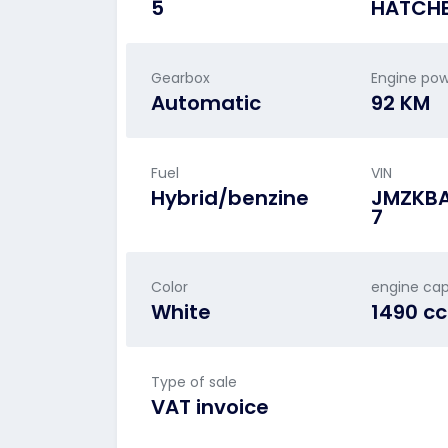
5
HATCH
Gearbox
Engine po
Automatic
92 KM
Fuel
VIN
Hybrid/benzine
JMZKB
7
Color
engine cap
White
1490 c
Type of sale
VAT invoice