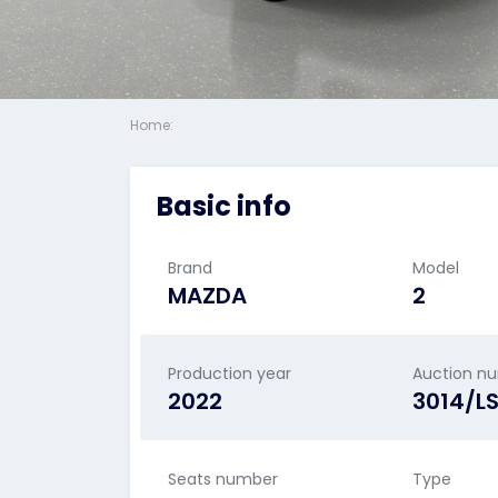
Home:
Basic info
Brand
Model
MAZDA
2
Production year
Auction n
2022
3014/L
Seats number
Type