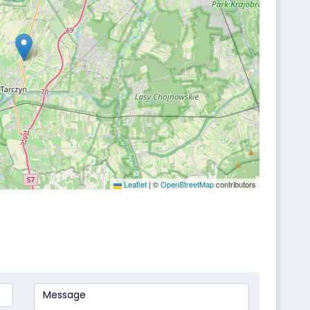
Leaflet
|
©
OpenStreetMap
contributors