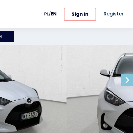
Register
Sign In
PL
/
EN