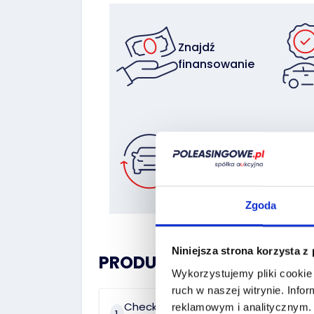
Znajdź
finansowanie
Zostaw auto
w rozliczeniu
Zgoda
Niniejsza strona korzysta z
PRODUCT HISTORY:
Wykorzystujemy pliki cookie 
ruch w naszej witrynie.
Infor
Check the history of
On 
reklamowym i analitycznym