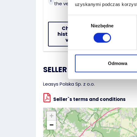
1
2
the vehicle
dat
uzyskanymi podczas korzysta
Wybór
Niezbędne
zgody
Check the
history of the
vehicle
Odmowa
SELLER :
Leasys Polska Sp. z o.o.
Seller`s terms and conditions
+
−