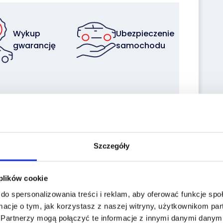
Wykup
Ubezpieczenie
gwarancję
samochodu
Sprzedaj z
Zleć
nami
transport
swoją flotę
Szczegóły
 plików cookie
do spersonalizowania treści i reklam, aby oferować funkcje sp
macje o tym, jak korzystasz z naszej witryny, użytkownikom p
the historiapojazd.gov.pl website enter the
.
Partnerzy mogą połączyć te informacje z innymi danymi danymi