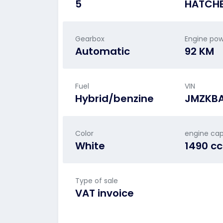
5
HATCH
Gearbox
Engine po
Automatic
92 KM
Fuel
VIN
Hybrid/benzine
JMZKB
Color
engine cap
White
1490 c
Type of sale
VAT invoice