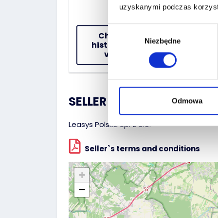
uzyskanymi podczas korzysta
Wybór
Check the
Niezbędne
zgody
history of the
vehicle
SELLER :
Odmowa
Leasys Polska Sp. z o.o.
Seller`s terms and conditions
+
−