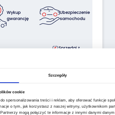
Wykup
Ubezpieczenie
gwarancję
samochodu
Sprzedaj z
Zleć
nami
transport
swoją flotę
Szczegóły
 plików cookie
do spersonalizowania treści i reklam, aby oferować funkcje sp
macje o tym, jak korzystasz z naszej witryny, użytkownikom p
the historiapojazd.gov.pl website enter the
.
Partnerzy mogą połączyć te informacje z innymi danymi danymi
a: