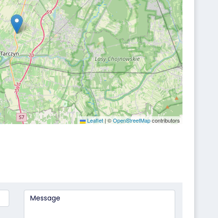
Leaflet
|
©
OpenStreetMap
contributors