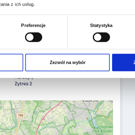
nia z ich usług.
Reg. No.:
WY147XJ
VIN No.:
JMZKBAC360A268170
Preferencje
Statystyka
Date of first reg.:
19.01.2023
Localization:
Zezwól na wybór
Tarczyn,
Żytnia 2