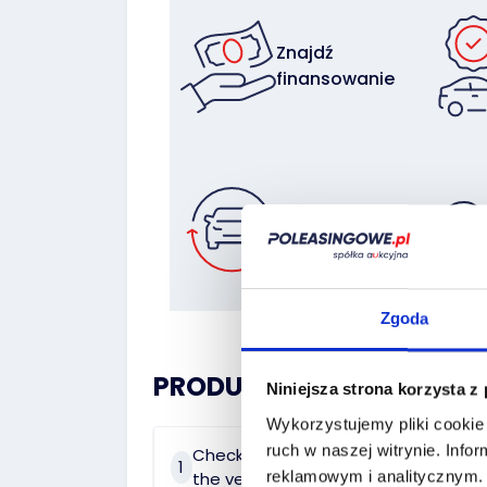
Znajdź
finansowanie
Zostaw auto
w rozliczeniu
Zgoda
PRODUCT HISTORY:
Niniejsza strona korzysta z
Wykorzystujemy pliki cookie 
ruch w naszej witrynie.
Infor
Check the history of
On 
1
2
reklamowym i analitycznym
the vehicle
dat