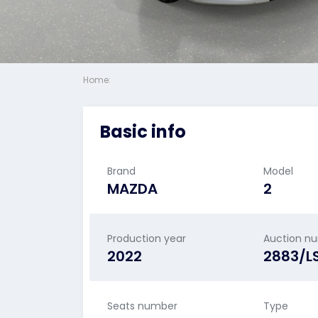
Home:
Basic info
Brand
Model
MAZDA
2
Production year
Auction n
2022
2883/L
Seats number
Type