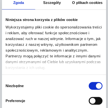
Zgoda
Szczegóły
O plikach cookies
Tarczyn,
Ul. Żytnia 2
Niniejsza strona korzysta z plików cookie
+
Wykorzystujemy pliki cookie do spersonalizowania treści
−
i reklam, aby oferować funkcje społecznościowe i
analizować ruch w naszej witrynie.
Informacje o tym, jak
korzystasz z naszej witryny, użytkownikom partnerom
społecznościowym, reklamowym i analitycznym.
Partnerzy mogą połączyć te informacje z innymi danymi
danymi otrzymanymi od Ciebie lub uzyskanymi podczas
korzystania z ich usług.
Wybór
Niezbędne
zgody
Preferencje
Leaflet
|
©
OpenStreetMap
contributors