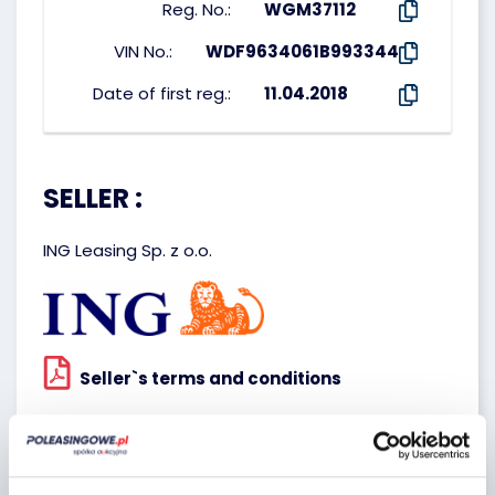
Reg. No.:
WGM37112
VIN No.:
WDF9634061B993344
Date of first reg.:
11.04.2018
SELLER :
ING Leasing Sp. z o.o.
Seller`s terms and conditions
Localization: