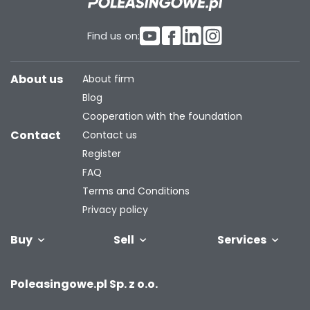
Find us on:
About us
About firm
Blog
Cooperation with the foundation
Contact
Contact us
Register
FAQ
Terms and Conditions
Privacy policy
Buy
Sell
Services
Vehicles
Trailers
We will buy
Bus
Leave the car
Financing
Industrial
C
Poleasingowe.pl Sp. z o.o.
your fleet
in the
machiner
settlement