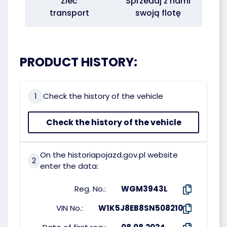
Zleć
Sprzedaj z nami
transport
swoją flotę
PRODUCT HISTORY:
1
Check the history of the vehicle
Check the history of the vehicle
On the historiapojazd.gov.pl website
2
enter the data:
Reg. No.:
WGM3943L
VIN No.:
W1K5J8EB8SN508210