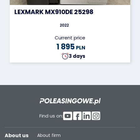
LEXMARK MX910DE 25298
2022
Current price
1 895
PLN
3 days
Find us on:
About us
About firm