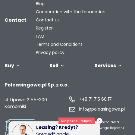
Blog
Cooperation with the foundation
Contact
Contact us
Register
FAQ
Terms and Conditions
Privacy policy
Buy
Sell
Services
Vehicles
Trailers
We will buy
Bus
Leave the car
Financing
Industrial
C
Poleasingowe.pl Sp. z o.o.
your fleet
in the
machiner
settlement
+48 71 715 60 17
ul. Lipowa 2
55-300
Komorniki
info@poleasingowe.pl
Nie pokazuj więcej
NIP 894-297-65-50
REGON 021014968
Sąd Rejonowy dla Wrocławia-
Leasing? Kredyt?
Fabrycznej we Wrocławiu, IX Wydział Gospodarczy Krajowego Rejestru
Sprawdź opcje
Sądowego;
Wysokość kapitału zakładowego 50 000 zł