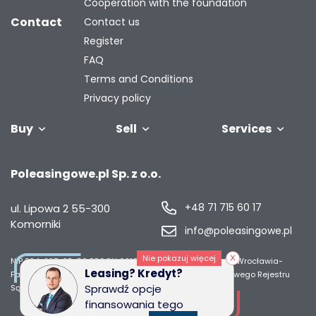
Cooperation with the foundation
Contact
Contact us
Register
FAQ
Terms and Conditions
Privacy policy
Buy
Sell
Services
Vehicles
Trailers
We will buy
Bus
Leave the car
Financing
Industrial
C
Poleasingowe.pl Sp. z o.o.
your fleet
in the
machiner
settlement
+48 71 715 60 17
ul. Lipowa 2
55-300
Komorniki
info@poleasingowe.pl
Nie pokazuj więcej
NIP 894-297-65-50
REGON 021014968
Sąd Rejonowy dla Wrocławia-
Leasing? Kredyt?
Fabrycznej we Wrocławiu, IX Wydział Gospodarczy Krajowego Rejestru
Sprawdź opcje
Sądowego;
Wysokość kapitału zakładowego 50 000 zł
finansowania tego