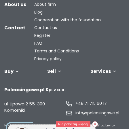
About us
About firm
Blog
Cooperation with the foundation
Contact
Contact us
Register
FAQ
Terms and Conditions
Privacy policy
Buy
Sell
Services
Vehicles
Trailers
We will buy
Bus
Leave the car
Financing
Industrial
C
Poleasingowe.pl Sp. z o.o.
your fleet
in the
machiner
settlement
+48 71 715 60 17
ul. Lipowa 2
55-300
Komorniki
info@poleasingowe.pl
Nie pokazuj więcej
NIP 894-297-65-50
REGON 021014968
Sąd Rejonowy dla Wrocławia-