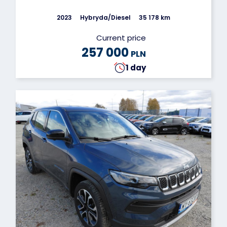
2023
Hybryda/Diesel
35 178 km
Current price
257 000
PLN
1 day