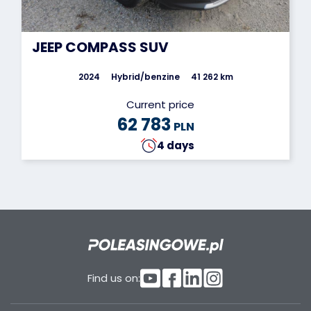
JEEP COMPASS SUV
2024
Hybrid/benzine
41 262 km
Current price
62 783
PLN
4 days
Find us on: