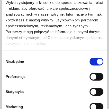
Wykorzystujemy pliki cookie do spersonalizowania treści
i reklam, aby oferować funkcje społecznościowe i
analizować ruch w naszej witrynie.
Informacje o tym, jak
korzystasz z naszej witryny, użytkownikom partnerom
społecznościowym, reklamowym i analitycznym.
Partnerzy mogą połączyć te informacje z innymi danymi
danymi otrzymanymi od Ciebie lub uzyskanymi podczas
korzystania z ich usług.
Wybór
Leaflet
|
©
OpenStreetMap
contributors
Niezbędne
zgody
CONTACT FORM
Preferencje
Statystyka
Marketing