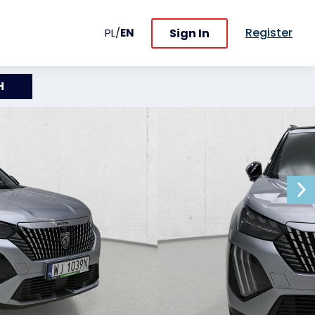
Register
Sign In
PL
/
EN