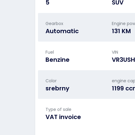
5
SUV
Gearbox
Engine po
Automatic
131 KM
Fuel
VIN
Benzine
VR3USH
Color
engine cap
srebrny
1199 c
Type of sale
VAT invoice