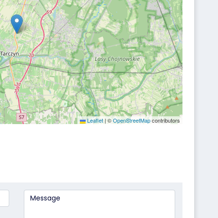
Leaflet
|
©
OpenStreetMap
contributors