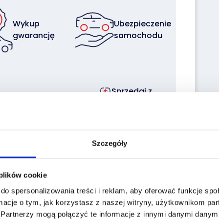
Wykup
Ubezpieczenie
gwarancję
samochodu
Sprzedaj z
Zleć
nami
transport
swoją flotę
Szczegóły
 plików cookie
do spersonalizowania treści i reklam, aby oferować funkcje sp
macje o tym, jak korzystasz z naszej witryny, użytkownikom p
the historiapojazd.gov.pl website enter the
.
Partnerzy mogą połączyć te informacje z innymi danymi danymi
a: