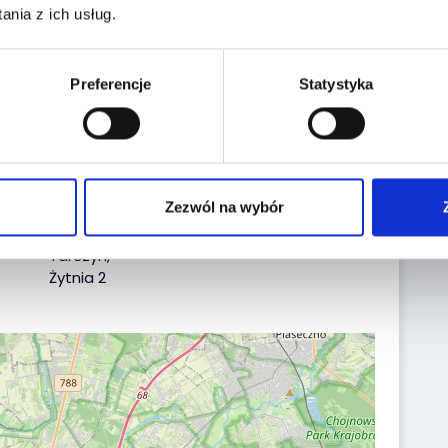
nia z ich usług.
Reg. No.:
WJ1039N
VIN No.:
VR3USHNS4RJ751693
Preferencje
Statystyka
Date of first reg.:
16.07.2024
Localization:
Zezwól na wybór
Tarczyn,
Żytnia 2