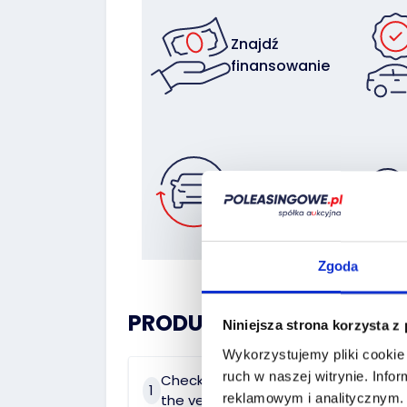
Znajdź
finansowanie
Zostaw auto
w rozliczeniu
Zgoda
PRODUCT HISTORY:
Niniejsza strona korzysta z
Wykorzystujemy pliki cookie 
ruch w naszej witrynie.
Infor
Check the history of
On 
1
2
reklamowym i analitycznym
the vehicle
dat