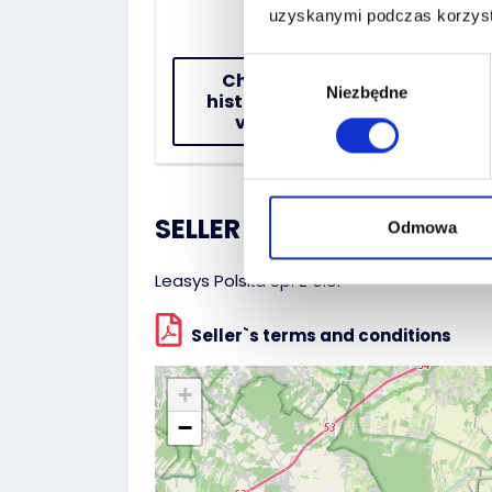
uzyskanymi podczas korzysta
Wybór
Check the
Niezbędne
zgody
history of the
vehicle
SELLER :
Odmowa
Leasys Polska Sp. z o.o.
Seller`s terms and conditions
+
−