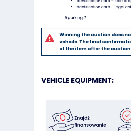
Identification card – sole pro
Identification card – legal en
#parking#
Winning the auction does n
vehicle. The final confirmati
of the item after the auction
VEHICLE EQUIPMENT:
Znajdź
finansowanie