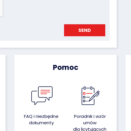
etwarzanie. Więcej informacji dotyczących przetwarzania 
ć pod tym adresem: rodo@poleasingowe.pl
Pomoc
FAQ i niezbędne
Poradnik i wzór
dokumenty
umów
dla licytujących