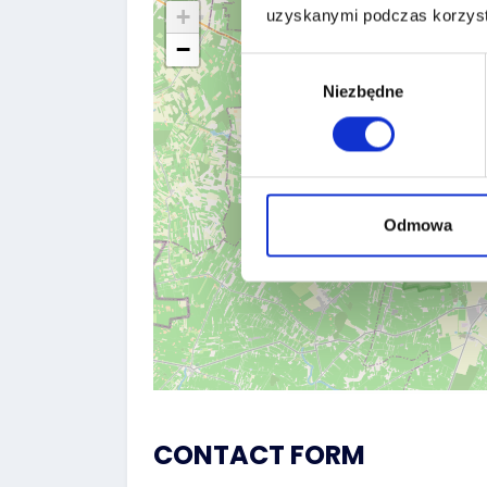
+
uzyskanymi podczas korzysta
−
Wybór
Niezbędne
zgody
Odmowa
CONTACT FORM