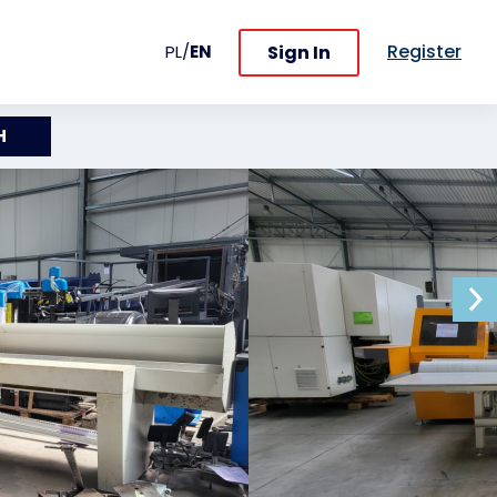
Register
Sign In
PL
/
EN