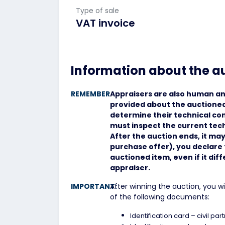
Type of sale
VAT invoice
Information about the a
REMEMBER
Appraisers are also human an
provided about the auctioned
determine their technical con
must inspect the current tech
After the auction ends, it may
purchase offer), you declare 
auctioned item, even if it dif
appraiser.
IMPORTANT:
After winning the auction, you w
of the following documents:
Identification card – civil par