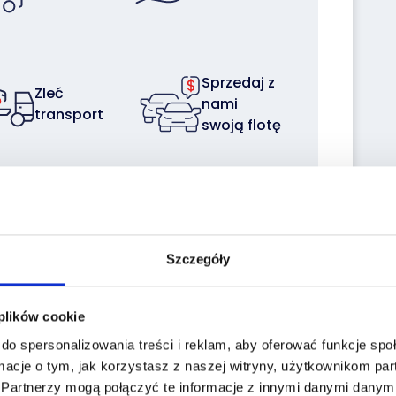
Sprzedaj z
Zleć
nami
transport
swoją flotę
Localization:
Szczegóły
05-600 ZAŁĄCZE,
ZAŁĄCZE 16
 plików cookie
do spersonalizowania treści i reklam, aby oferować funkcje sp
macje o tym, jak korzystasz z naszej witryny, użytkownikom p
.
Partnerzy mogą połączyć te informacje z innymi danymi danymi