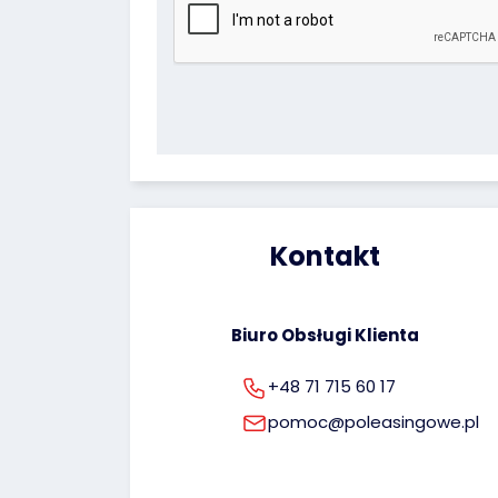
uprawnienie do cofnięcia zgody na ich prz
Twoich danych osobowych możesz znaleź
Kontakt
Biuro Obsługi Klienta
+48 71 715 60 17
pomoc@poleasingowe.pl