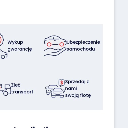
Wykup
Ubezpieczenie
gwarancję
samochodu
Sprzedaj z
Zleć
nami
transport
swoją flotę