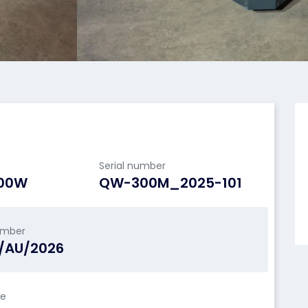
Serial number
300W
QW-300M_2025-101
umber
L/AU/2026
le