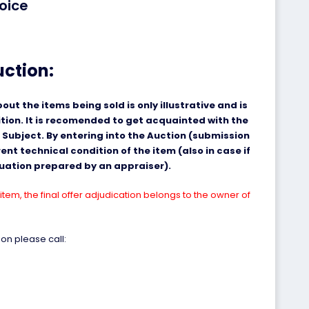
oice
uction:
ut the items being sold is only illustrative and is
ition. It is recomended to get acquainted with the
 Subject. By entering into the Auction (submission
nt technical condition of the item (also in case if
aluation prepared by an appraiser).
item, the final offer adjudication belongs to the owner of
on please call: