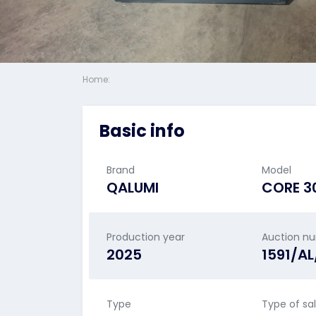
Home:
Basic info
Brand
Model
QALUMI
CORE 
Production year
Auction n
2025
1591/A
Type
Type of sa