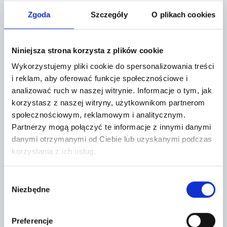
Localization:
Zgoda
Szczegóły
O plikach cookies
Miękinia,
Aukcyjna 1
Niniejsza strona korzysta z plików cookie
Wykorzystujemy pliki cookie do spersonalizowania treści
+
i reklam, aby oferować funkcje społecznościowe i
−
analizować ruch w naszej witrynie.
Informacje o tym, jak
korzystasz z naszej witryny, użytkownikom partnerom
społecznościowym, reklamowym i analitycznym.
Partnerzy mogą połączyć te informacje z innymi danymi
danymi otrzymanymi od Ciebie lub uzyskanymi podczas
korzystania z ich usług.
Wybór
Niezbędne
zgody
Preferencje