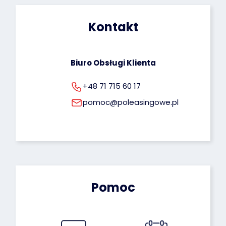
dotyczących przetwarzania Twoich danych 
osobowych możesz znaleźć pod tym adresem: 
Kontakt
rodo@poleasingowe.pl
Biuro Obsługi Klienta
+48 71 715 60 17
pomoc@poleasingowe.pl
Pomoc