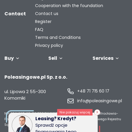
Cooperation with the foundation
Contact
Contact us
Register
FAQ
Terms and Conditions
Privacy policy
Buy
Sell
Services
Vehicles
Trailers
We will buy
Bus
Leave the car
Financing
Industrial
C
Poleasingowe.pl Sp. z o.o.
your fleet
in the
machiner
settlement
+48 71 715 60 17
ul. Lipowa 2
55-300
Komorniki
info@poleasingowe.pl
Nie pokazuj więcej
NIP 894-297-65-50
REGON 021014968
Sąd Rejonowy dla Wrocławia-
Leasing? Kredyt?
Fabrycznej we Wrocławiu, IX Wydział Gospodarczy Krajowego Rejestru
Sprawdź opcje
Sądowego;
Wysokość kapitału zakładowego 50 000 zł
finansowania tego