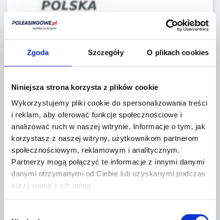
Seller`s terms and conditions
Zgoda
Szczegóły
O plikach cookies
Localization:
Niniejsza strona korzysta z plików cookie
Wykorzystujemy pliki cookie do spersonalizowania treści
41-800 Zabrze,
i reklam, aby oferować funkcje społecznościowe i
Mikulczycka 5
analizować ruch w naszej witrynie.
Informacje o tym, jak
korzystasz z naszej witryny, użytkownikom partnerom
+
społecznościowym, reklamowym i analitycznym.
−
Partnerzy mogą połączyć te informacje z innymi danymi
danymi otrzymanymi od Ciebie lub uzyskanymi podczas
korzystania z ich usług.
Wybór