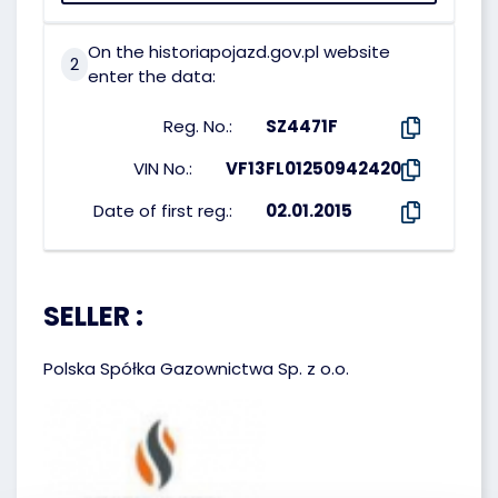
On the historiapojazd.gov.pl website
2
enter the data:
Reg. No.:
SZ4471F
VIN No.:
VF13FL01250942420
Date of first reg.:
02.01.2015
SELLER :
Polska Spółka Gazownictwa Sp. z o.o.