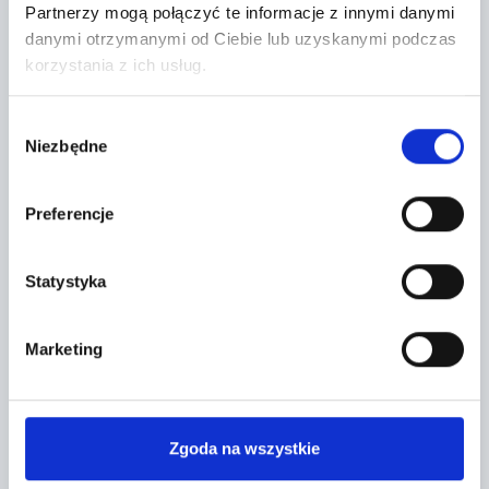
Partnerzy mogą połączyć te informacje z innymi danymi
danymi otrzymanymi od Ciebie lub uzyskanymi podczas
CONTACT FORM
korzystania z ich usług.
Wybór
Niezbędne
zgody
Preferencje
Statystyka
Marketing
Topic *
Zgoda na wszystkie