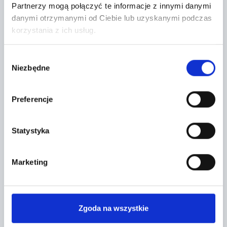
Partnerzy mogą połączyć te informacje z innymi danymi
danymi otrzymanymi od Ciebie lub uzyskanymi podczas
CONTACT FORM
korzystania z ich usług.
Wybór
Niezbędne
zgody
Preferencje
Statystyka
Marketing
Topic *
Zgoda na wszystkie