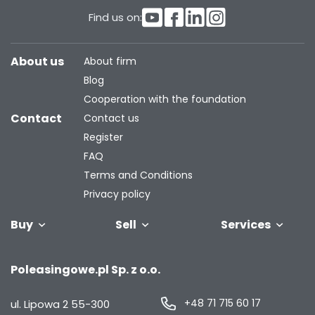
Find us on:
About us
About firm
Blog
Cooperation with the foundation
Contact
Contact us
Register
FAQ
Terms and Conditions
Privacy policy
Buy
Sell
Services
Vehicles
Trailers
We will buy
Bus
Leave the car
Financing
Industrial
C
Poleasingowe.pl Sp. z o.o.
your fleet
in the
machiner
settlement
+48 71 715 60 17
ul. Lipowa 2
55-300