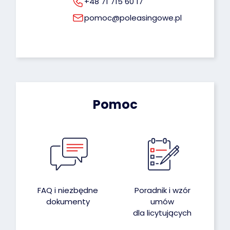
+48 71 715 60 17
pomoc@poleasingowe.pl
Pomoc
FAQ i niezbędne
Poradnik i wzór
dokumenty
umów
dla licytujących