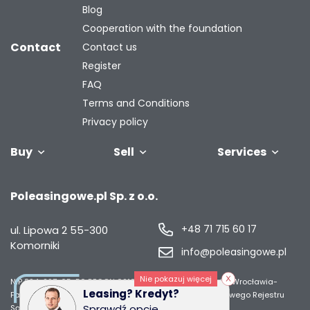
Blog
Cooperation with the foundation
Contact
Contact us
Register
FAQ
Terms and Conditions
Privacy policy
Buy
Sell
Services
Vehicles
Trailers
We will buy
Bus
Leave the car
Financing
Industrial
C
Poleasingowe.pl Sp. z o.o.
your fleet
in the
machiner
settlement
+48 71 715 60 17
ul. Lipowa 2
55-300
Komorniki
info@poleasingowe.pl
Nie pokazuj więcej
NIP 894-297-65-50
REGON 021014968
Sąd Rejonowy dla Wrocławia-
Leasing? Kredyt?
Fabrycznej we Wrocławiu, IX Wydział Gospodarczy Krajowego Rejestru
Sprawdź opcje
Sądowego;
Wysokość kapitału zakładowego 50 000 zł