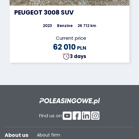
PEUGEOT 3008 SUV
2023
Benzine
26 712 km
Current price
62 010
PLN
3 days
Find us on:
About us
About firm