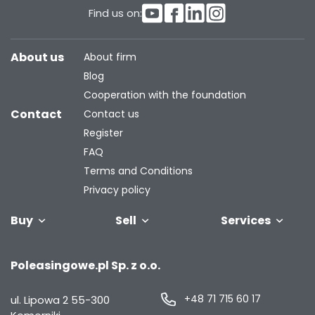
Find us on:
About us
About firm
Blog
Cooperation with the foundation
Contact
Contact us
Register
FAQ
Terms and Conditions
Privacy policy
Buy
Sell
Services
Vehicles
Trailers
We will buy
Bus
Leave the car
Financing
Industrial
C
Poleasingowe.pl Sp. z o.o.
your fleet
in the
machiner
settlement
+48 71 715 60 17
ul. Lipowa 2
55-300