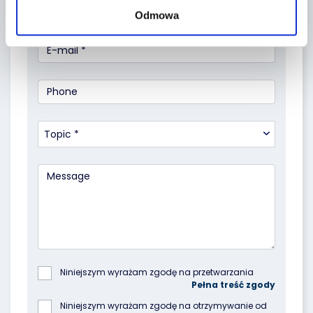
Odmowa
Topic *
Niniejszym wyrażam zgodę na przetwarzania 
podanych przeze mnie danych osobowych przez 
Poleasingowe.pl Sp. z o.o. z siedzibą w 
Niniejszym wyrażam zgodę na otrzymywanie od 
Komornikach, przy ul. Lipowej 2, 55-300 Komorniki, 