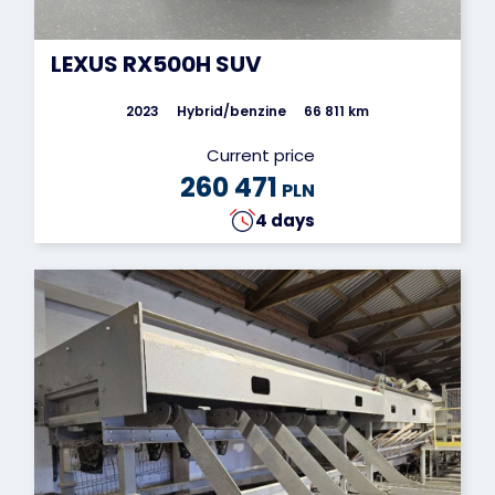
LEXUS RX500H SUV
2023
Hybrid/benzine
66 811 km
Current price
260 471
PLN
4 days