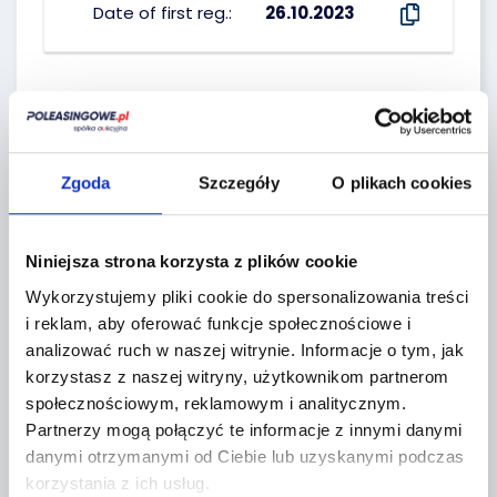
Date of first reg.:
26.10.2023
SELLER :
Erste CFM
Zgoda
Szczegóły
O plikach cookies
Seller`s terms and conditions
Niniejsza strona korzysta z plików cookie
Wykorzystujemy pliki cookie do spersonalizowania treści
Localization:
i reklam, aby oferować funkcje społecznościowe i
analizować ruch w naszej witrynie.
Informacje o tym, jak
Tarczyn,
korzystasz z naszej witryny, użytkownikom partnerom
Żytnia 2
społecznościowym, reklamowym i analitycznym.
Partnerzy mogą połączyć te informacje z innymi danymi
+
danymi otrzymanymi od Ciebie lub uzyskanymi podczas
korzystania z ich usług.
−