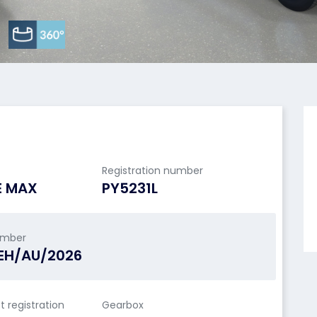
Registration number
E MAX
PY5231L
umber
EH/AU/2026
st registration
Gearbox