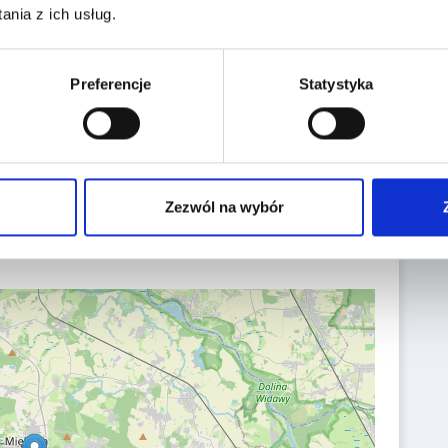
nia z ich usług.
Date of first reg.:
20.11.2025
Preferencje
Statystyka
Localization:
Miękinia,
Aukcyjna 1
Zezwól na wybór