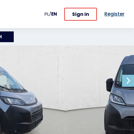
Register
Sign In
PL
/
EN