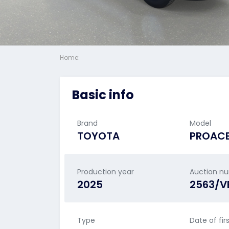
Home:
Basic info
Brand
Model
TOYOTA
PROAC
Production year
Auction n
2025
2563/V
Type
Date of fir