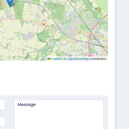
Leaflet
|
©
OpenStreetMap
contributors