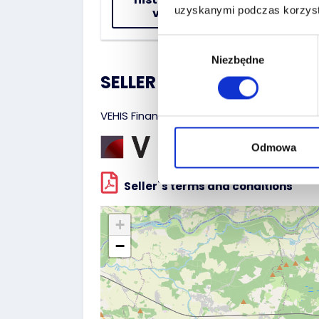
uzyskanymi podczas korzysta
vehicle
Wybór
Niezbędne
zgody
SELLER :
VEHIS Finanse Sp. z o.o.
Odmowa
Seller`s terms and conditions
+
−