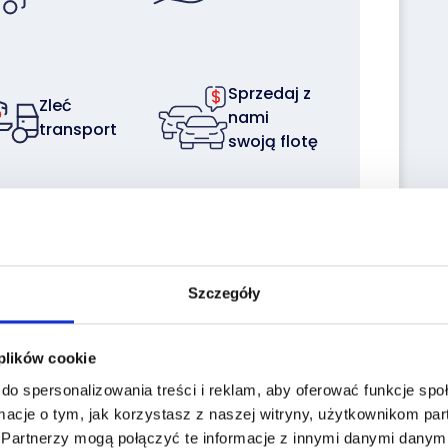
Sprzedaj z
Zleć
nami
transport
swoją flotę
Szczegóły
the historiapojazd.gov.pl website enter the
a:
 plików cookie
do spersonalizowania treści i reklam, aby oferować funkcje sp
Reg. No.:
PY5231L
macje o tym, jak korzystasz z naszej witryny, użytkownikom p
VIN No.:
YARTDG6F0RMB96774
.
Partnerzy mogą połączyć te informacje z innymi danymi danymi