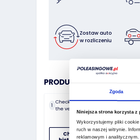
Zostaw auto
w rozliczeniu
PRODUCT HISTORY:
Zgoda
Check the history of
On 
1
2
the vehicle
dat
Niniejsza strona korzysta z
Wykorzystujemy pliki cookie 
ruch w naszej witrynie.
Infor
Check the
reklamowym i analitycznym
history of the