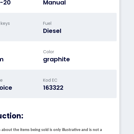
1-20
Manual
 keys
Fuel
Diesel
Color
m
graphite
le
Kod EC
oice
163322
uction:
about the items being sold is only illustrative and is not a