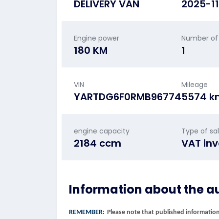
DELIVERY VAN
2025-1
Engine power
Number of
180 KM
1
VIN
Mileage
YARTDG6F0RMB96774
5574 k
engine capacity
Type of sa
2184 ccm
VAT inv
Information about the a
REMEMBER:
Please note that published information 