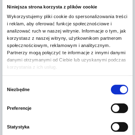
Niniejsza strona korzysta z plików cookie
Wykorzystujemy pliki cookie do spersonalizowania treści
SELLER :
i reklam, aby oferować funkcje społecznościowe i
analizować ruch w naszej witrynie.
Informacje o tym, jak
PEKAO LEASING SP Z O. O.
korzystasz z naszej witryny, użytkownikom partnerom
społecznościowym, reklamowym i analitycznym.
Partnerzy mogą połączyć te informacje z innymi danymi
danymi otrzymanymi od Ciebie lub uzyskanymi podczas
korzystania z ich usług.
Seller`s terms and conditions
Wybór
Niezbędne
zgody
Localization:
Grójec,
Preferencje
Metalowa 10
Statystyka
+