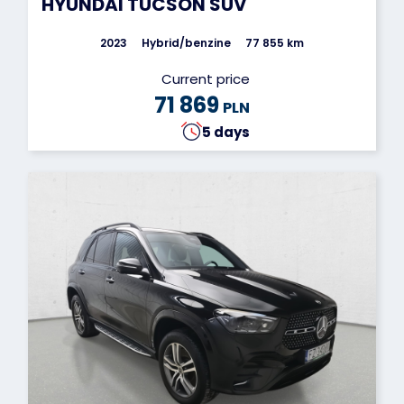
HYUNDAI TUCSON SUV
2023
Hybrid/benzine
77 855 km
Current price
71 869
PLN
5 days