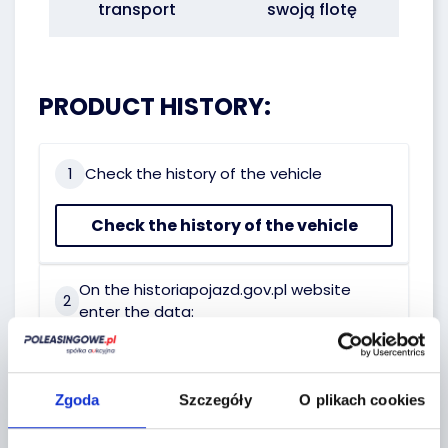
transport
swoją flotę
PRODUCT HISTORY:
1
Check the history of the vehicle
Check the history of the vehicle
On the historiapojazd.gov.pl website
2
enter the data:
Reg. No.:
WU6293M
VIN No.:
VNKKAAC390A022520
Zgoda
Szczegóły
O plikach cookies
Date of first reg.:
16.07.2021