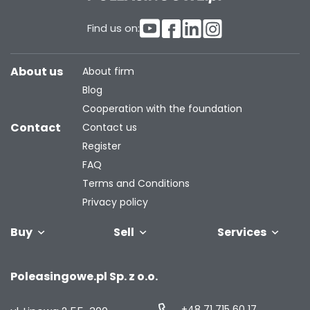
Find us on:
About us
About firm
Blog
Cooperation with the foundation
Contact
Contact us
Register
FAQ
Terms and Conditions
Privacy policy
Buy
Sell
Services
Vehicles
Trailers
We will buy
Bus
Leave the car
Financing
Industrial
C
Poleasingowe.pl Sp. z o.o.
your fleet
in the
machiner
settlement
+48 71 715 60 17