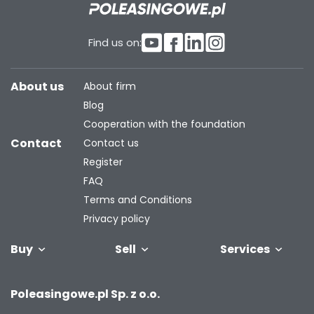
Find us on:
About us
About firm
Blog
Cooperation with the foundation
Contact
Contact us
Register
FAQ
Terms and Conditions
Privacy policy
Buy
Sell
Services
Vehicles
Trailers
We will buy
Bus
Leave the car
Financing
Industrial
C
Poleasingowe.pl Sp. z o.o.
your fleet
in the
machiner
settlement