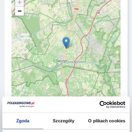
+
−
Leaflet
|
©
OpenStreetMap
contributors
CONTACT FORM
Zgoda
Szczegóły
O plikach cookies