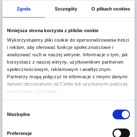
Zgoda
Szczegóły
O plikach cookies
Leaflet
|
©
OpenStreetMap
contributors
CONTACT FORM
Niniejsza strona korzysta z plików cookie
Wykorzystujemy pliki cookie do spersonalizowania treści
i reklam, aby oferować funkcje społecznościowe i
analizować ruch w naszej witrynie.
Informacje o tym, jak
korzystasz z naszej witryny, użytkownikom partnerom
społecznościowym, reklamowym i analitycznym.
Partnerzy mogą połączyć te informacje z innymi danymi
danymi otrzymanymi od Ciebie lub uzyskanymi podczas
korzystania z ich usług.
Wybór
Topic *
Niezbędne
zgody
Preferencje