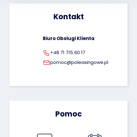
dotyczących przetwarzania Twoich danych 
osobowych możesz znaleźć pod tym adresem: 
Kontakt
rodo@poleasingowe.pl
Biuro Obsługi Klienta
+48 71 715 60 17
pomoc@poleasingowe.pl
Pomoc