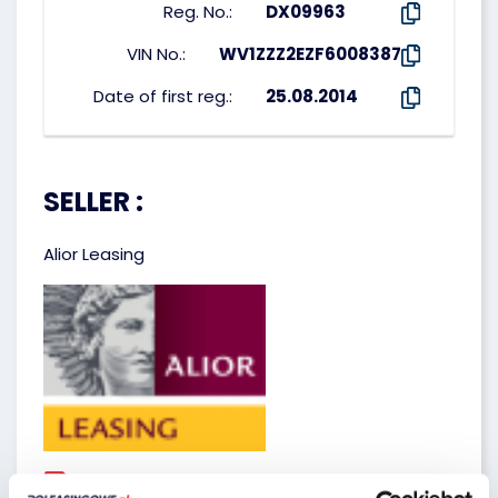
Reg. No.:
DX09963
VIN No.:
WV1ZZZ2EZF6008387
Date of first reg.:
25.08.2014
SELLER :
Alior Leasing
Seller`s terms and conditions