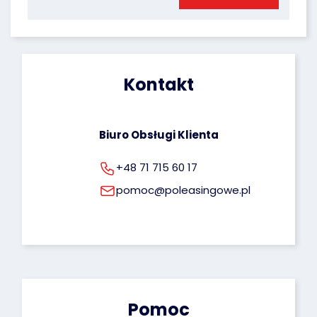
Poleasingowe.pl Sp. z o.o. Przysługuje Ci prawo 
dostępu do Twoich danych, możliwość ich 
poprawiania oraz uprawnienie do cofnięcia 
zgody na ich przetwarzanie. Więcej informacji 
dotyczących przetwarzania Twoich danych 
osobowych możesz znaleźć pod tym adresem: 
Kontakt
rodo@poleasingowe.pl
Biuro Obsługi Klienta
+48 71 715 60 17
pomoc@poleasingowe.pl
Pomoc