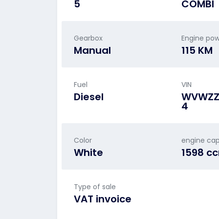
5
COMBI
Gearbox
Engine po
Manual
115 KM
Fuel
VIN
Diesel
WVWZZ
4
Color
engine cap
White
1598 c
Type of sale
VAT invoice