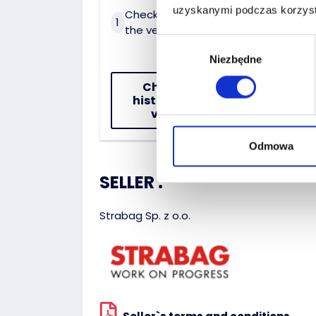
uzyskanymi podczas korzysta
Check the history of
On 
1
2
the vehicle
dat
Wybór
Niezbędne
zgody
Check the
history of the
vehicle
Odmowa
SELLER :
Strabag Sp. z o.o.