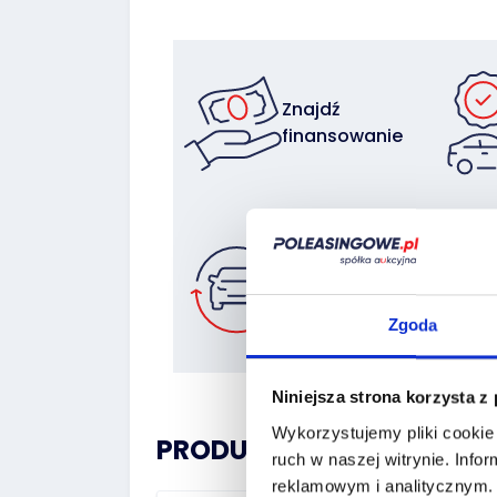
Znajdź
finansowanie
Zostaw auto
w rozliczeniu
Zgoda
Niniejsza strona korzysta z
Wykorzystujemy pliki cookie 
PRODUCT HISTORY:
ruch w naszej witrynie.
Infor
reklamowym i analitycznym