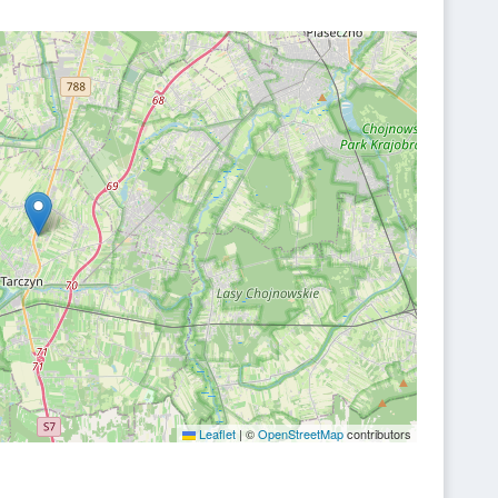
Leaflet
|
©
OpenStreetMap
contributors