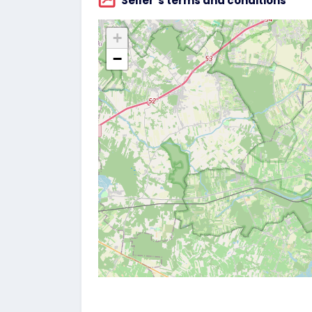
Seller`s terms and conditions
+
−