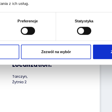
nia z ich usług.
the historiapojazd.gov.pl website enter the
a:
Preferencje
Statystyka
Reg. No.:
WPR5458H
VIN No.:
WVWZZZAUZLP576284
Date of first reg.:
06.10.2020
Zezwól na wybór
Localization:
Tarczyn,
Żytnia 2