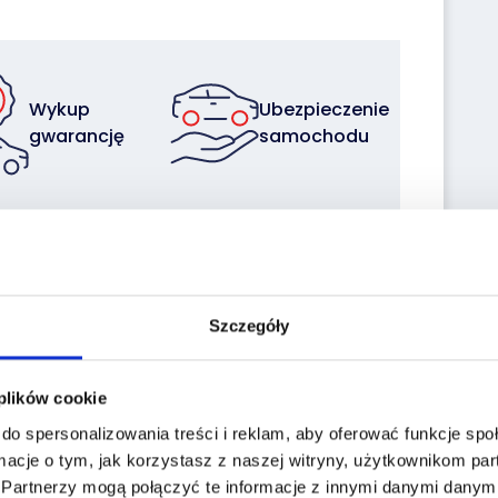
Wykup
Ubezpieczenie
gwarancję
samochodu
Sprzedaj z
Zleć
nami
transport
swoją flotę
Szczegóły
 plików cookie
do spersonalizowania treści i reklam, aby oferować funkcje sp
macje o tym, jak korzystasz z naszej witryny, użytkownikom p
.
Partnerzy mogą połączyć te informacje z innymi danymi danymi