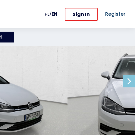
Register
Sign In
PL
/
EN