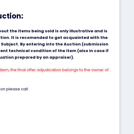
uction:
ut the items being sold is only illustrative and is
ition. It is recomended to get acquainted with the
 Subject. By entering into the Auction (submission
nt technical condition of the item (also in case if
aluation prepared by an appraiser).
item, the final offer adjudication belongs to the owner of
on please call: