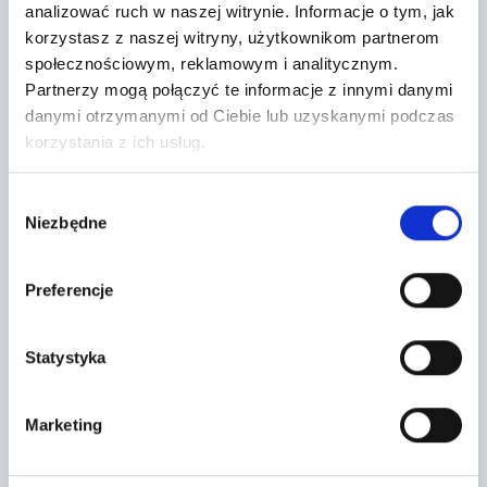
analizować ruch w naszej witrynie.
Informacje o tym, jak
korzystasz z naszej witryny, użytkownikom partnerom
społecznościowym, reklamowym i analitycznym.
Partnerzy mogą połączyć te informacje z innymi danymi
danymi otrzymanymi od Ciebie lub uzyskanymi podczas
korzystania z ich usług.
Leaflet
|
©
OpenStreetMap
contributors
Wybór
CONTACT FORM
Niezbędne
zgody
Preferencje
Statystyka
Marketing