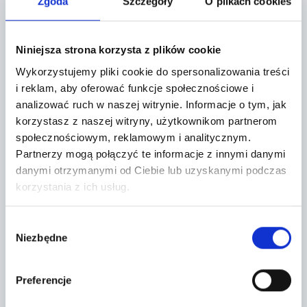
Zgoda
Szczegóły
O plikach cookies
Grójec,
Metalowa 10
Niniejsza strona korzysta z plików cookie
+
Wykorzystujemy pliki cookie do spersonalizowania treści
−
i reklam, aby oferować funkcje społecznościowe i
analizować ruch w naszej witrynie.
Informacje o tym, jak
korzystasz z naszej witryny, użytkownikom partnerom
społecznościowym, reklamowym i analitycznym.
Partnerzy mogą połączyć te informacje z innymi danymi
danymi otrzymanymi od Ciebie lub uzyskanymi podczas
korzystania z ich usług.
Wybór
Niezbędne
zgody
Preferencje
Leaflet
|
©
OpenStreetMap
contributors