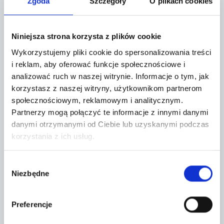
Zgoda
Szczegóły
O plikach cookies
Grójec,
Metalowa 10
Niniejsza strona korzysta z plików cookie
+
Wykorzystujemy pliki cookie do spersonalizowania treści
−
i reklam, aby oferować funkcje społecznościowe i
analizować ruch w naszej witrynie.
Informacje o tym, jak
korzystasz z naszej witryny, użytkownikom partnerom
społecznościowym, reklamowym i analitycznym.
Partnerzy mogą połączyć te informacje z innymi danymi
danymi otrzymanymi od Ciebie lub uzyskanymi podczas
korzystania z ich usług.
Wybór
Niezbędne
zgody
Preferencje
Leaflet
|
©
OpenStreetMap
contributors