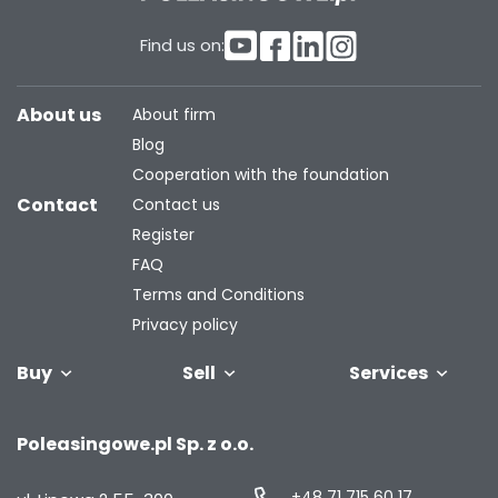
Find us on:
About us
About firm
Blog
Cooperation with the foundation
Contact
Contact us
Register
FAQ
Terms and Conditions
Privacy policy
Buy
Sell
Services
Vehicles
Trailers
We will buy
Bus
Leave the car
Financing
Industrial
C
Poleasingowe.pl Sp. z o.o.
your fleet
in the
machiner
settlement
+48 71 715 60 17