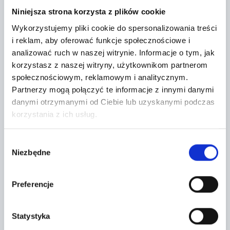
−
Niniejsza strona korzysta z plików cookie
Wykorzystujemy pliki cookie do spersonalizowania treści
i reklam, aby oferować funkcje społecznościowe i
analizować ruch w naszej witrynie.
Informacje o tym, jak
korzystasz z naszej witryny, użytkownikom partnerom
społecznościowym, reklamowym i analitycznym.
Partnerzy mogą połączyć te informacje z innymi danymi
danymi otrzymanymi od Ciebie lub uzyskanymi podczas
korzystania z ich usług.
Wybór
Niezbędne
zgody
Leaflet
|
©
OpenStreetMap
contributors
Preferencje
CONTACT FORM
Statystyka