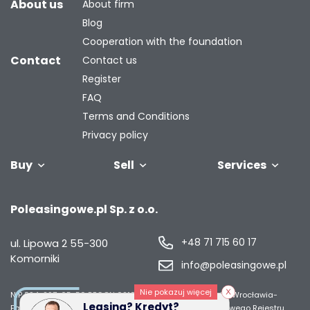
About us
About firm
Blog
Cooperation with the foundation
Contact
Contact us
Register
FAQ
Terms and Conditions
Privacy policy
Buy
Sell
Services
Vehicles
Trailers
We will buy
Bus
Leave the car
Financing
Industrial
C
Poleasingowe.pl Sp. z o.o.
your fleet
in the
machiner
settlement
+48 71 715 60 17
ul. Lipowa 2
55-300
Komorniki
info@poleasingowe.pl
Nie pokazuj więcej
NIP 894-297-65-50
REGON 021014968
Sąd Rejonowy dla Wrocławia-
Leasing? Kredyt?
Fabrycznej we Wrocławiu, IX Wydział Gospodarczy Krajowego Rejestru