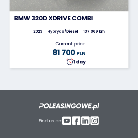
BMW 320D XDRIVE COMBI
2023
Hybryda/Diesel
137 069 km
Current price
81 700
PLN
1 day
Find us on: