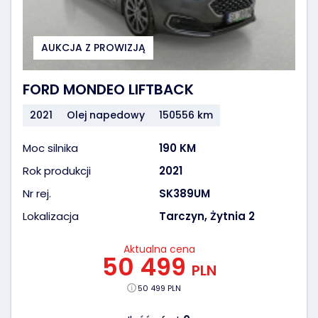
AUKCJA Z PROWIZJĄ
FORD MONDEO LIFTBACK
2021
Olej napedowy
150556 km
Moc silnika
190 KM
Rok produkcji
2021
Nr rej.
SK389UM
Lokalizacja
Tarczyn, Żytnia 2
Aktualna cena
50 499
PLN
50 499 PLN