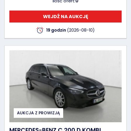
Ilość ofert:
0
WEJDŹ NA AUKCJĘ
19 godzin
(2026-08-10)
AUKCJA Z PROWIZJĄ
MERCEDES-BENZ C 200 D KOMBI