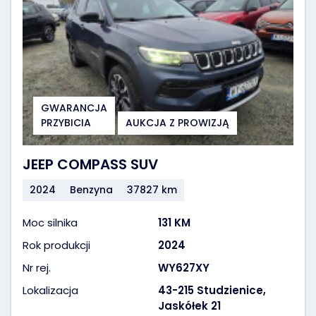
GWARANCJA
PRZYBICIA
AUKCJA Z PROWIZJĄ
JEEP COMPASS SUV
2024
Benzyna
37827 km
Moc silnika
131 KM
Rok produkcji
2024
Nr rej.
WY627XY
Lokalizacja
43-215 Studzienice,
Jaskółek 21