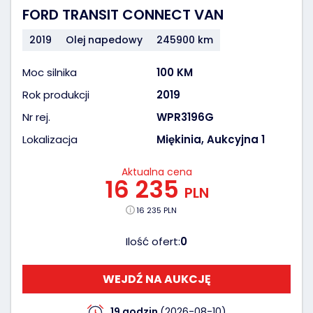
FORD TRANSIT CONNECT VAN
2019
Olej napedowy
245900 km
Moc silnika
100 KM
Rok produkcji
2019
Nr rej.
WPR3196G
Lokalizacja
Miękinia, Aukcyjna 1
Aktualna cena
16 235
PLN
16 235 PLN
Ilość ofert:
0
WEJDŹ NA AUKCJĘ
19 godzin
(2026-08-10)