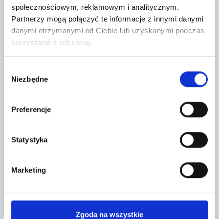
społecznościowym, reklamowym i analitycznym.
Partnerzy mogą połączyć te informacje z innymi danymi
danymi otrzymanymi od Ciebie lub uzyskanymi podczas
korzystania z ich usług.
Wybór
AUDI A4 LIMOUSINE SEDAN
Niezbędne
zgody
2023
Hybryda/benzyna
39466 km
Preferencje
Moc silnika
150 KM
Rok produkcji
2023
Statystyka
Nr rej.
CB839PU
Lokalizacja
Tarczyn, Żytnia 2
Marketing
Aktualna cena
105 402
PLN
105 400 PLN
Zgoda na wszystkie