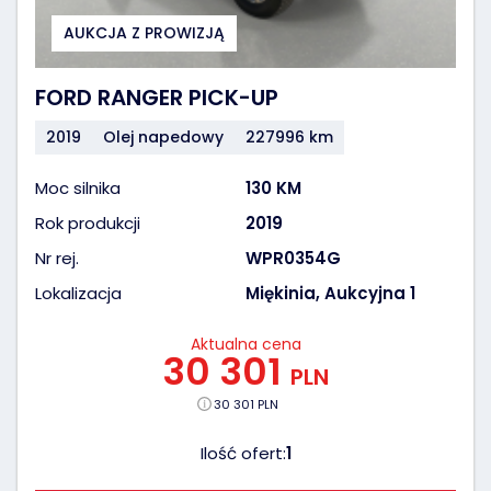
AUKCJA Z PROWIZJĄ
FORD RANGER PICK-UP
2019
Olej napedowy
227996 km
Moc silnika
130 KM
Rok produkcji
2019
Nr rej.
WPR0354G
Lokalizacja
Miękinia, Aukcyjna 1
Aktualna cena
30 301
PLN
30 301 PLN
Ilość ofert:
1