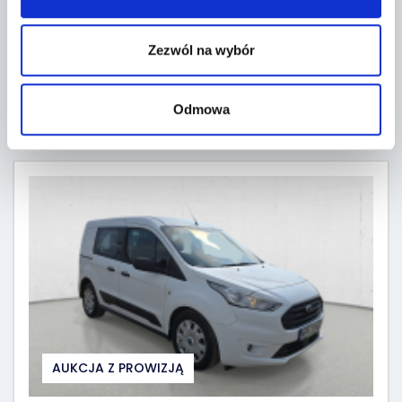
Ilość ofert:
0
Zezwól na wybór
WEJDŹ NA AUKCJĘ
Odmowa
19 godzin
(2026-08-10)
AUKCJA Z PROWIZJĄ