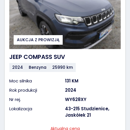
AUKCJA Z PROWIZJĄ
JEEP COMPASS SUV
2024
Benzyna
25990 km
Moc silnika
131 KM
Rok produkcji
2024
Nr rej.
WY628XY
Lokalizacja
43-215 Studzienice,
Jaskółek 21
Aktualna cena