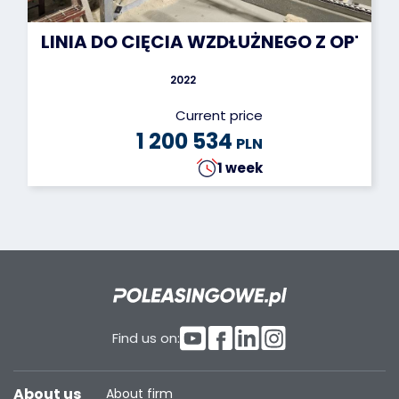
LINIA DO CIĘCIA WZDŁUŻNEGO Z OPTYM
2022
Current price
1 200 534
PLN
1 week
Find us on:
About us
About firm