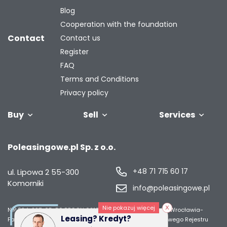
Blog
Cooperation with the foundation
Contact
Contact us
Register
FAQ
Terms and Conditions
Privacy policy
Buy
Sell
Services
Vehicles
Trailers
We will buy
Bus
Leave the car
Financing
Industrial
C
Poleasingowe.pl Sp. z o.o.
your fleet
in the
machiner
settlement
+48 71 715 60 17
ul. Lipowa 2
55-300
Komorniki
info@poleasingowe.pl
Nie pokazuj więcej
NIP 894-297-65-50
REGON 021014968
Sąd Rejonowy dla Wrocławia-
Leasing? Kredyt?
Fabrycznej we Wrocławiu, IX Wydział Gospodarczy Krajowego Rejestru