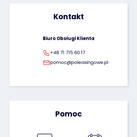
dotyczących przetwarzania Twoich danych 
osobowych możesz znaleźć pod tym adresem: 
Kontakt
rodo@poleasingowe.pl
Biuro Obsługi Klienta
+48 71 715 60 17
pomoc@poleasingowe.pl
Pomoc