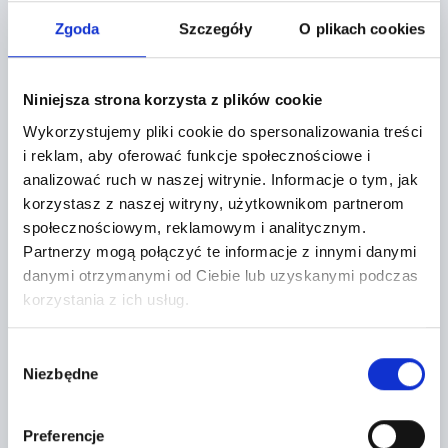
Localization:
Zgoda
Szczegóły
O plikach cookies
Miękinia,
Aukcyjna 1
Niniejsza strona korzysta z plików cookie
Wykorzystujemy pliki cookie do spersonalizowania treści
+
i reklam, aby oferować funkcje społecznościowe i
−
analizować ruch w naszej witrynie.
Informacje o tym, jak
korzystasz z naszej witryny, użytkownikom partnerom
społecznościowym, reklamowym i analitycznym.
Partnerzy mogą połączyć te informacje z innymi danymi
danymi otrzymanymi od Ciebie lub uzyskanymi podczas
korzystania z ich usług.
Wybór
Niezbędne
zgody
Preferencje