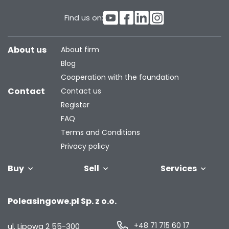
Find us on:
About us
About firm
Blog
Cooperation with the foundation
Contact
Contact us
Register
FAQ
Terms and Conditions
Privacy policy
Buy
Sell
Services
Vehicles
Trailers
We will buy
Bus
Leave the car
Financing
Industrial
C
Poleasingowe.pl Sp. z o.o.
your fleet
in the
machiner
settlement
+48 71 715 60 17
ul. Lipowa 2
55-300