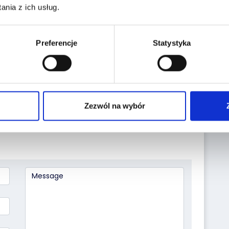
nia z ich usług.
Preferencje
Statystyka
Leaflet
|
©
OpenStreetMap
contributors
Zezwól na wybór