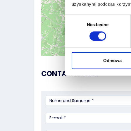
uzyskanymi podczas korzysta
Wybór
Niezbędne
zgody
Odmowa
CONTACT FORM