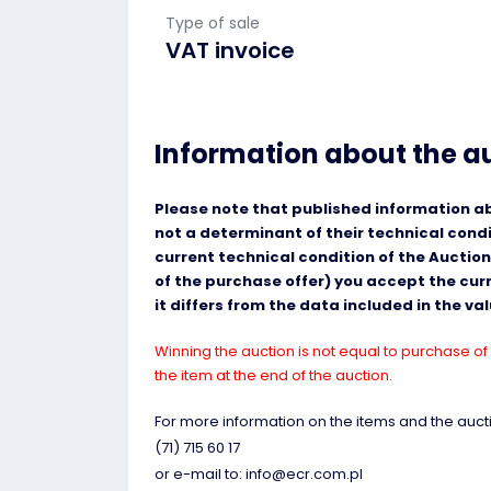
Type of sale
VAT invoice
Information about the a
Please note that published information abo
not a determinant of their technical cond
current technical condition of the Auction
of the purchase offer) you accept the curre
it differs from the data included in the v
Winning the auction is not equal to purchase of 
the item at the end of the auction.
For more information on the items and the aucti
(71) 715 60 17
or e-mail to: info@ecr.com.pl