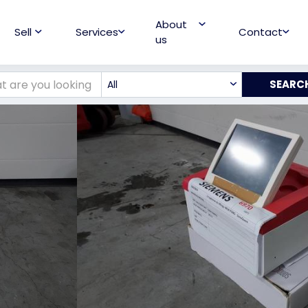
About
Sell
Services
Contact
us
All