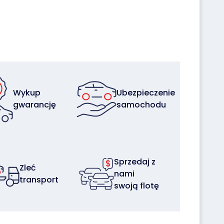
Wykup
Ubezpieczenie
gwarancję
samochodu
Sprzedaj z
Zleć
nami
transport
swoją flotę