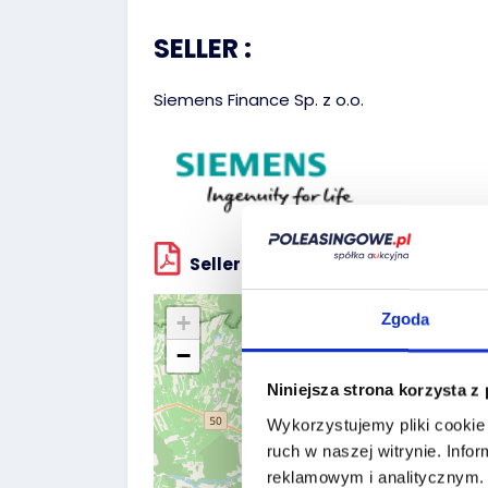
SELLER :
Siemens Finance Sp. z o.o.
Seller`s terms and conditions
+
Zgoda
−
Niniejsza strona korzysta z
Wykorzystujemy pliki cookie 
ruch w naszej witrynie.
Infor
reklamowym i analitycznym