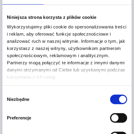
Metalowa 10
+
Niniejsza strona korzysta z plików cookie
−
Wykorzystujemy pliki cookie do spersonalizowania treści
i reklam, aby oferować funkcje społecznościowe i
analizować ruch w naszej witrynie.
Informacje o tym, jak
korzystasz z naszej witryny, użytkownikom partnerom
społecznościowym, reklamowym i analitycznym.
Partnerzy mogą połączyć te informacje z innymi danymi
danymi otrzymanymi od Ciebie lub uzyskanymi podczas
korzystania z ich usług.
Wybór
Niezbędne
zgody
Preferencje
Leaflet
|
©
OpenStreetMap
contributors