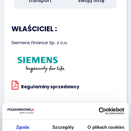
transport
swoją flotę
WŁAŚCICIEL :
Siemens Finance Sp. z o.o.
Regulaminy sprzedawcy
Lokalizacja:
05-600 SŁOMCZYN,
Zgoda
Szczegóły
O plikach cookies