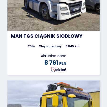
MAN TGS CIĄGNIK SIODŁOWY
2014
Olej napedowy
8 845 km
Aktualna cena
8 761
PLN
dzień