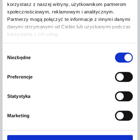
korzystasz z naszej witryny, użytkownikom partnerom
społecznościowym, reklamowym i analitycznym.
Partnerzy mogą połączyć te informacje z innymi danymi
Lokalizacja:
danymi otrzymanymi od Ciebie lub uzyskanymi podczas
korzystania z ich usług.
Miękinia,
Aukcyjna 1
Wybór
Niezbędne
zgody
+
−
Preferencje
Statystyka
Marketing