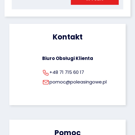
Poleasingowe.pl Sp. z o.o. Przysługuje Ci prawo 
dostępu do Twoich danych, możliwość ich 
poprawiania oraz uprawnienie do cofnięcia 
zgody na ich przetwarzanie. Więcej informacji 
dotyczących przetwarzania Twoich danych 
osobowych możesz znaleźć pod tym adresem: 
Kontakt
rodo@poleasingowe.pl
Biuro Obsługi Klienta
+48 71 715 60 17
pomoc@poleasingowe.pl
Pomoc