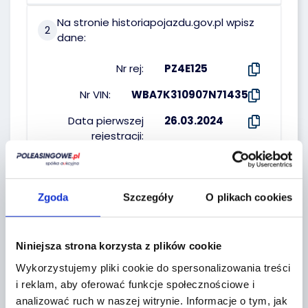
Na stronie historiapojazdu.gov.pl wpisz
2
dane:
Nr rej:
PZ4E125
Nr VIN:
WBA7K310907N71435
Data pierwszej
26.03.2024
rejestracji:
WŁAŚCICIEL :
Zgoda
Szczegóły
O plikach cookies
poleasingowe.pl Sp. z .o.
Niniejsza strona korzysta z plików cookie
Wykorzystujemy pliki cookie do spersonalizowania treści
i reklam, aby oferować funkcje społecznościowe i
analizować ruch w naszej witrynie.
Informacje o tym, jak
Regulaminy sprzedawcy