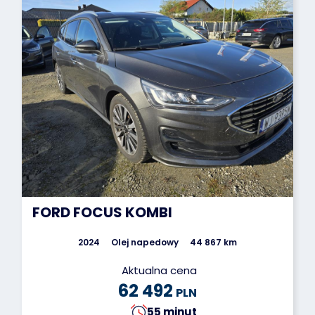
FORD FOCUS KOMBI
2024
Olej napedowy
44 867 km
Aktualna cena
62 492
PLN
55 minut