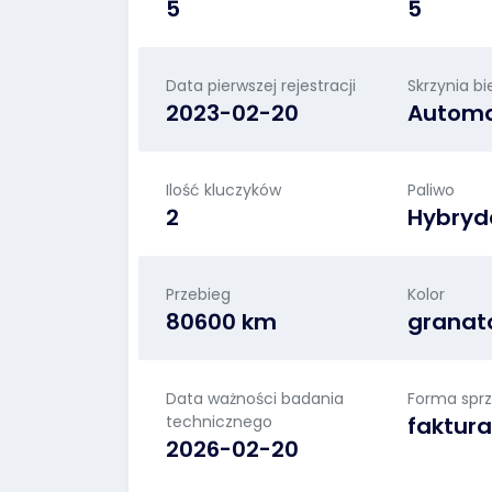
5
5
Data pierwszej rejestracji
Skrzynia b
2023-02-20
Autom
Ilość kluczyków
Paliwo
2
Hybryd
Przebieg
Kolor
80600 km
granat
Data ważności badania
Forma spr
technicznego
faktur
2026-02-20