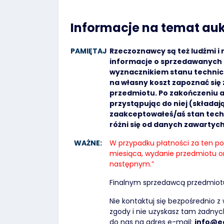
Informacje na temat auk
PAMIĘTAJ
Rzeczoznawcy są też ludźmi i
informacje o sprzedawanych 
wyznacznikiem stanu technicz
na własny koszt zapoznać si
przedmiotu. Po zakończeniu a
przystąpując do niej (składaj
zaakceptowałeś/aś stan tech
różni się od danych zawartyc
WAŻNE:
W przypadku płatności za ten p
miesiąca, wydanie przedmiotu o
następnym.”
Finalnym sprzedawcą przedmiotu a
Nie kontaktuj się bezpośrednio z
zgody i nie uzyskasz tam żadnych 
do nas na adres e-mail:
info@e