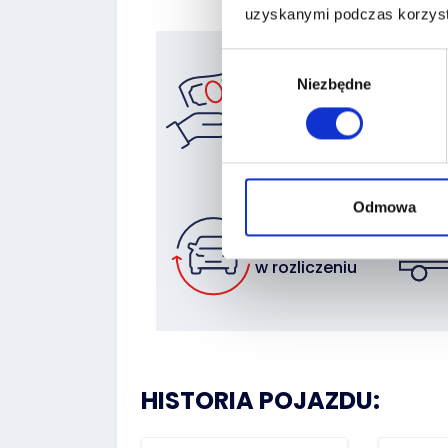
uzyskanymi podczas korzysta
Wybór
Niezbędne
zgody
Znajdź
finansowanie
Odmowa
Zostaw auto
w rozliczeniu
HISTORIA POJAZDU: