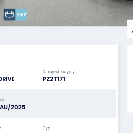
Nr rejestracyjny
DRIVE
PZ2T171
ji
/AU/2025
c
Typ