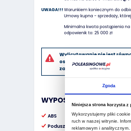
UWAGA!!!
Warunkiem koniecznym do odbioru
Umowy kupna - sprzedaży, której
Minimalna kwota postąpienia na t
odpowienik to: 25 000 zł
Wylicytowanie nie jest rów
ostatecznego przybicia ofert
zakończeniu licytacji
Zgoda
WYPOSAŻENIE:
Niniejsza strona korzysta z
Wykorzystujemy pliki cookie 
ABS
ruch w naszej witrynie.
Infor
Poduszka powietrzna kierowcy
reklamowym i analitycznym