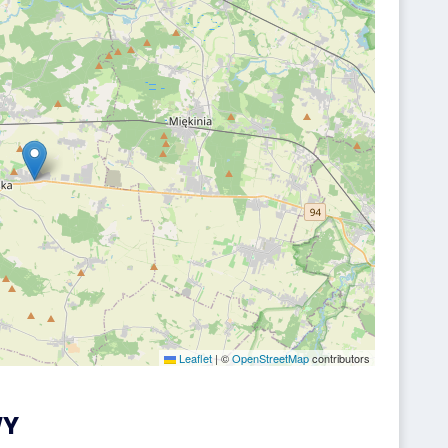
Leaflet
|
©
OpenStreetMap
contributors
WY