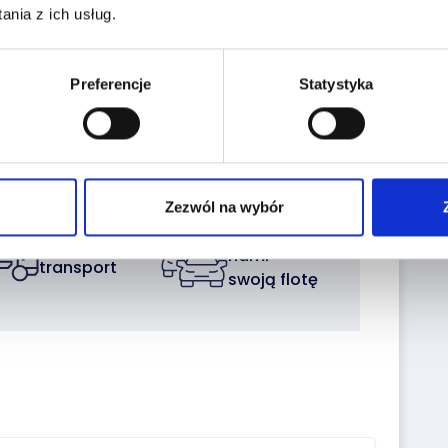
nia z ich usług.
Preferencje
Statystyka
Wykup
Ubezpieczenie
gwarancję
samochodu
Zezwól na wybór
Sprzedaj z
Zleć
nami
transport
swoją flotę