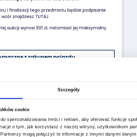
 i finalizacji tego przedmiotu będzie podpisanie
 wzór znajdziesz
TUTAJ
ej aukcji wynosi 100 zł, natomiast jej maksymalny
noznaczne z zakupem pojazdu,
y udzieli właściciel przedmiotu po
Szczegóły
 plików cookie
do spersonalizowania treści i reklam, aby oferować funkcje sp
Poduszka powietrzna pasazera
macje o tym, jak korzystasz z naszej witryny, użytkownikom p
Klimatyzacja
.
Partnerzy mogą połączyć te informacje z innymi danymi danymi