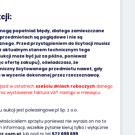
cji:
 mogą popełniać błędy, dlatego zamieszczane
przedmiotach są poglądowe i nie są
nego. Przed przystąpieniem do licytacji musisz
ę z aktualnym stanem technicznym tego
ukcji może być już za późno, ponieważ
ąc ofertę zakupu), oświadczasz, że
niczny licytowanego przedmiotu nawet, gdy
h w wycenie dokonanej przez rzeczoznawcę.
ojazd w ostatnich
sześciu dniach roboczych
danego
raz wystawienie faktura VAT nastąpi w miesiącu
ukcji jest poleasingowe.pl Sp. z o.o.
 właścicielem sprzętu ponieważ nie wyraża on na to
informacji, wszelkie pytanie kieruj tylko i wyłącznie
cr.com.pl
, lub pod nr tel
572 699 699