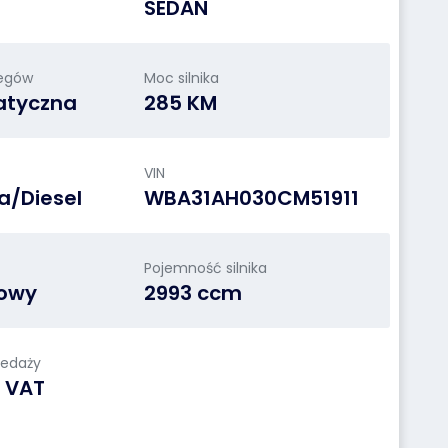
SEDAN
iegów
Moc silnika
atyczna
285 KM
VIN
a/Diesel
WBA31AH030CM51911
Pojemność silnika
owy
2993 ccm
zedaży
a VAT