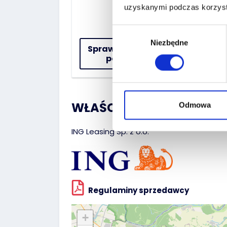
uzyskanymi podczas korzysta
Wybór
Niezbędne
zgody
Sprawdź historię
pojazdu
WŁAŚCICIEL :
Odmowa
ING Leasing Sp. z o.o.
Regulaminy sprzedawcy
+