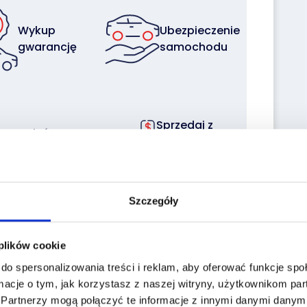
Wykup
Ubezpieczenie
gwarancję
samochodu
Sprzedaj z
Zleć
nami
transport
swoją flotę
Szczegóły
 plików cookie
do spersonalizowania treści i reklam, aby oferować funkcje sp
macje o tym, jak korzystasz z naszej witryny, użytkownikom p
stronie historiapojazdu.gov.pl wpisz dane:
.
Partnerzy mogą połączyć te informacje z innymi danymi danymi