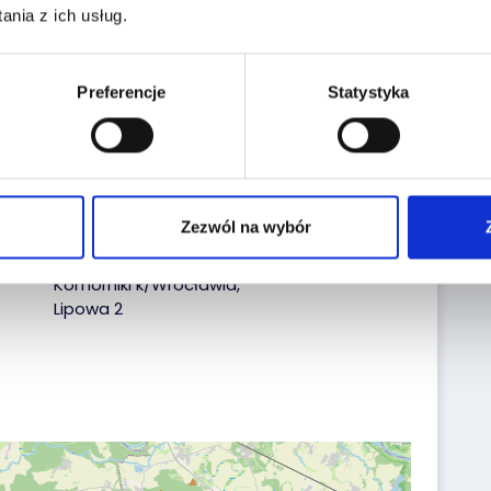
nia z ich usług.
Nr rej:
OP5346T
Nr VIN:
VSSZZZKMZMR004619
Preferencje
Statystyka
Data pierwszej
29.01.2021
rejestracji:
Lokalizacja:
Zezwól na wybór
Komorniki k/Wrocławia,
Lipowa 2