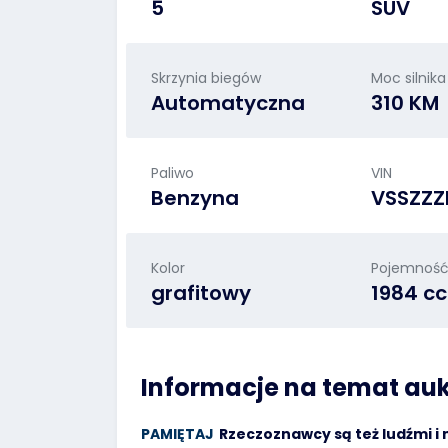
5
SUV
Skrzynia biegów
Moc silnika
Automatyczna
310 KM
Paliwo
VIN
Benzyna
VSSZZ
Kolor
Pojemność 
grafitowy
1984 c
Informacje na temat auk
PAMIĘTAJ
Rzeczoznawcy są też ludźmi i