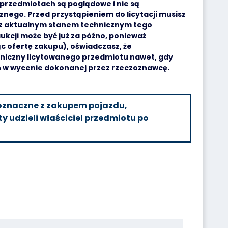
przedmiotach są poglądowe i nie są
nego. Przed przystąpieniem do licytacji musisz
ę z aktualnym stanem technicznym tego
ukcji może być już za późno, ponieważ
ąc ofertę zakupu), oświadczasz, że
niczny licytowanego przedmiotu nawet, gdy
h w wycenie dokonanej przez rzeczoznawcę.
noznaczne z zakupem pojazdu,
y udzieli właściciel przedmiotu po