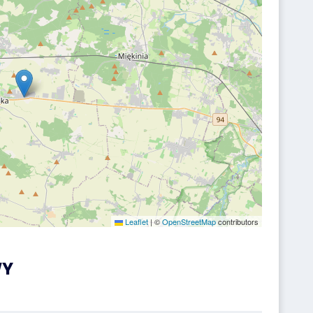
Leaflet
|
©
OpenStreetMap
contributors
WY