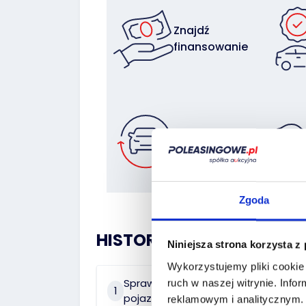
Znajdź
finansowanie
Zostaw auto
w rozliczeniu
Zgoda
HISTORIA POJAZDU:
Niniejsza strona korzysta z
Wykorzystujemy pliki cookie 
Sprawdź historię
ruch w naszej witrynie.
Infor
2
Na 
1
pojazdu
reklamowym i analitycznym