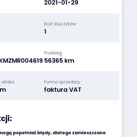
2021-01-29
Ilość kluczyków
1
Przebieg
ZKMZMR004619
56365 km
silnika
Forma sprzedaży
cm
faktura VAT
cji:
 mogą popełniać błędy, dlatego zamieszczane