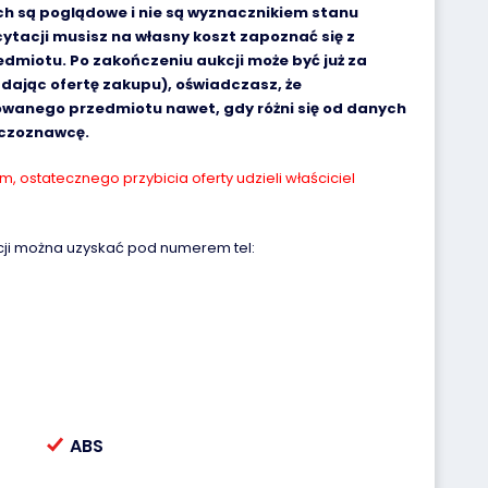
 są poglądowe i nie są wyznacznikiem stanu
ytacji musisz na własny koszt zapoznać się z
miotu. Po zakończeniu aukcji może być już za
adając ofertę zakupu), oświadczasz, że
owanego przedmiotu nawet, gdy różni się od danych
eczoznawcę.
 ostatecznego przybicia oferty udzieli właściciel
cji można uzyskać pod numerem tel:
ABS