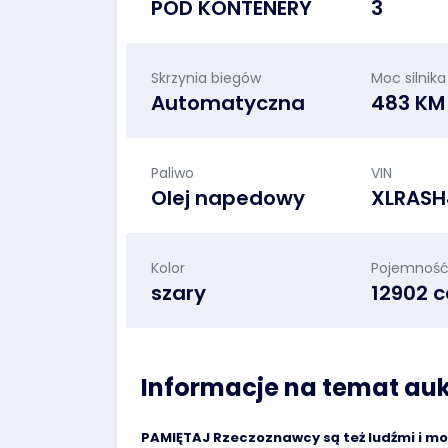
POD KONTENERY
3
Skrzynia biegów
Moc silnika
Automatyczna
483 KM
Paliwo
VIN
Olej napedowy
XLRAS
Kolor
Pojemność 
szary
12902 
Informacje na temat auk
PAMIĘTAJ Rzeczoznawcy są też ludźmi i m