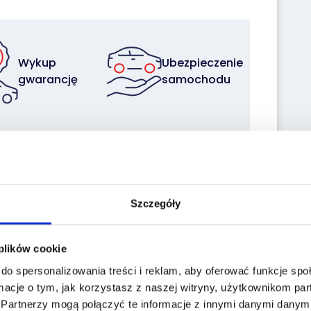
Wykup
Ubezpieczenie
gwarancję
samochodu
Sprzedaj z
Zleć
nami
transport
swoją flotę
Szczegóły
 plików cookie
do spersonalizowania treści i reklam, aby oferować funkcje sp
macje o tym, jak korzystasz z naszej witryny, użytkownikom p
.
Partnerzy mogą połączyć te informacje z innymi danymi danymi