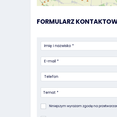
FORMULARZ KONTAKTO
Temat *
Niniejszym wyrażam zgodę na przetwarza
Poleasingowe.pl Sp. z o.o. z siedzibą w Komo
odpowiedzi na złożone przeze mnie pytani