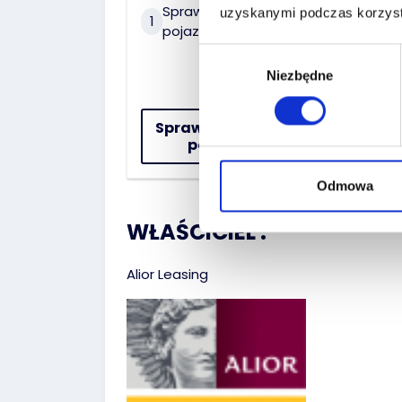
Sprawdź historię
uzyskanymi podczas korzysta
2
Na 
1
pojazdu
Wybór
Niezbędne
zgody
Sprawdź historię
pojazdu
Odmowa
WŁAŚCICIEL :
Alior Leasing