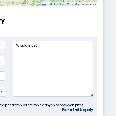
Leaflet
|
©
OpenStreetMap
contributors
WY
nia podanych przeze mnie danych osobowych przez 
rnikach, przy ul. Lipowej 2, 55-300 Komorniki, w celu 
a przesłane za pośrednictwem formularza kontaktowego. 