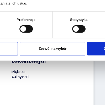
nia z ich usług.
stronie historiapojazdu.gov.pl wpisz dane:
Nr rej:
PL3441H
Preferencje
Statystyka
Nr VIN:
XLRASH4300G306849
Data pierwszej
27.04.2020
rejestracji:
Zezwól na wybór
Lokalizacja:
Miękinia,
Aukcyjna 1