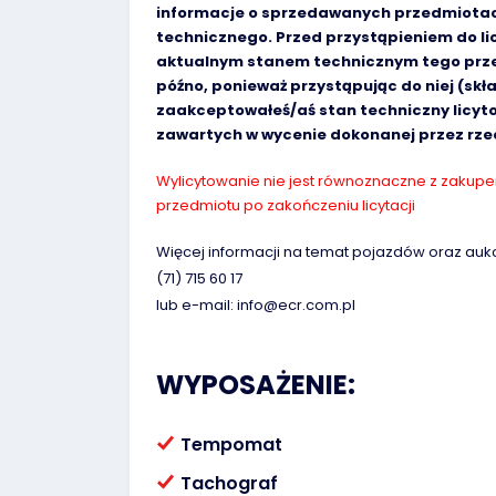
informacje o sprzedawanych przedmiotach
technicznego. Przed przystąpieniem do lic
aktualnym stanem technicznym tego przed
późno, ponieważ przystąpując do niej (skł
zaakceptowałeś/aś stan techniczny licyt
zawartych w wycenie dokonanej przez rz
Wylicytowanie nie jest równoznaczne z zakupem,
przedmiotu po zakończeniu licytacji
Więcej informacji na temat pojazdów oraz auk
(71) 715 60 17
lub e-mail: info@ecr.com.pl
WYPOSAŻENIE:
Tempomat
Tachograf