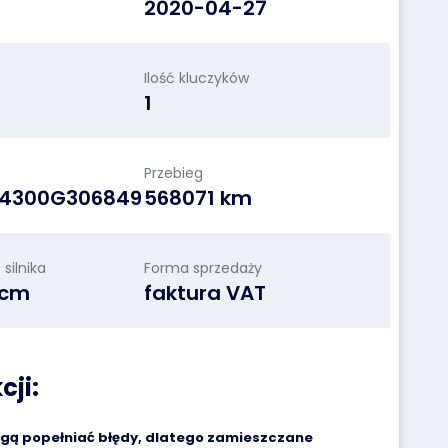
2020-04-27
Ilość kluczyków
1
Przebieg
H4300G306849
568071 km
silnika
Forma sprzedaży
ccm
faktura VAT
cji:
ogą popełniać błędy, dlatego zamieszczane