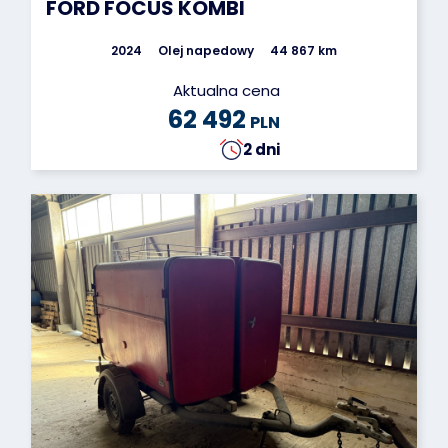
FORD FOCUS KOMBI
2024
Olej napedowy
44 867 km
Aktualna cena
62 492
PLN
2 dni