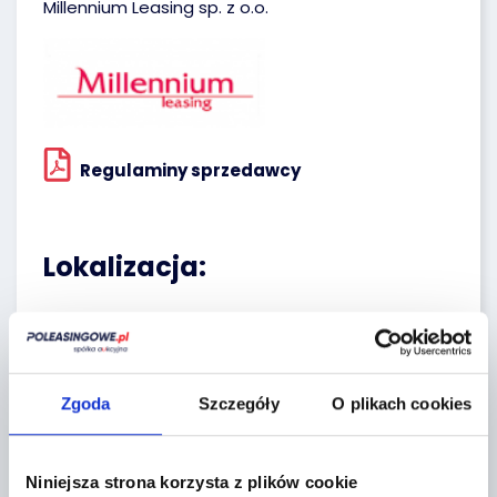
Millennium Leasing sp. z o.o.
Regulaminy sprzedawcy
Lokalizacja:
Tarczyn,
Żytnia 2
+
Zgoda
Szczegóły
O plikach cookies
−
Niniejsza strona korzysta z plików cookie