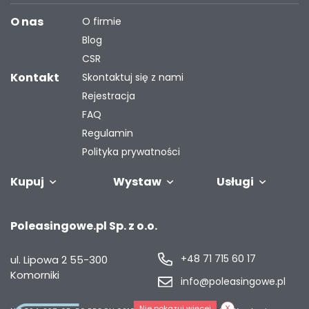
O nas
O firmie
Blog
CSR
Kontakt
Skontaktuj się z nami
Rejestracja
FAQ
Regulamin
Polityka prywatności
Kupuj
Wystaw
Usługi
Samochody
Naczepy i
Odkupimy
Autobusy
Zostaw auto w
Finansowanie
Maszyny
G
Poleasingowe.pl Sp. z o.o.
przyczepy
Twoją flotę
rozliczeniu
przemysł
s
+48 71 715 60 17
ul. Lipowa 2
55-300
Komorniki
info@poleasingowe.pl
Nie pokazuj więcej