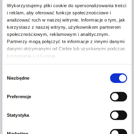
Wykorzystujemy pliki cookie do spersonalizowania treści
i reklam, aby oferować funkcje społecznościowe i
analizować ruch w naszej witrynie.
Informacje o tym, jak
korzystasz z naszej witryny, użytkownikom partnerom
społecznościowym, reklamowym i analitycznym.
Partnerzy mogą połączyć te informacje z innymi danymi
danymi otrzymanymi od Ciebie lub uzyskanymi podczas
korzystania z ich usług.
Wybór
Leaflet
|
©
OpenStreetMap
contributors
Niezbędne
zgody
FORMULARZ KONTAKTOWY
Preferencje
Statystyka
Marketing